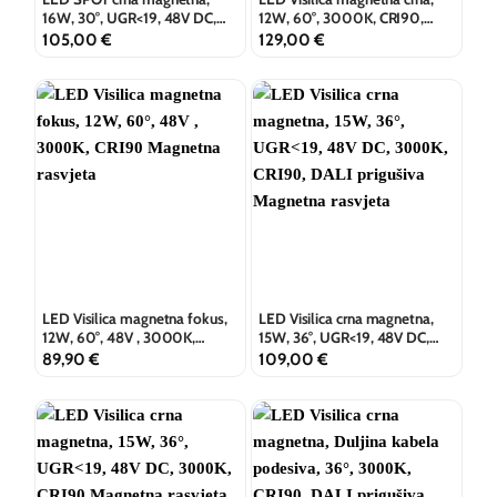
16W, 30°, UGR<19, 48V DC,
12W, 60°, 3000K, CRI90,
3000K, CRI90, DALI prigušiva
DALI prigušiva
105,00
€
129,00
€
LED Visilica magnetna fokus,
LED Visilica crna magnetna,
12W, 60°, 48V , 3000K,
15W, 36°, UGR<19, 48V DC,
CRI90
3000K, CRI90, DALI prigušiva
89,90
€
109,00
€