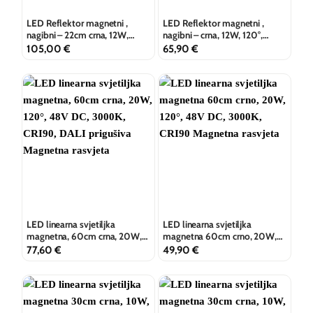
LED Reflektor magnetni ,
LED Reflektor magnetni ,
nagibni – 22cm crna, 12W,
nagibni – crna, 12W, 120°,
120°, 3000K, CRI90, DALI
UGR<19, 48V DC, 3000K,
105,00
€
65,90
€
prigušiva
CRI90
LED linearna svjetiljka
LED linearna svjetiljka
magnetna, 60cm crna, 20W,
magnetna 60cm crno, 20W,
120°, 48V DC, 3000K, CRI90,
120°, 48V DC, 3000K, CRI90
77,60
€
49,90
€
DALI prigušiva