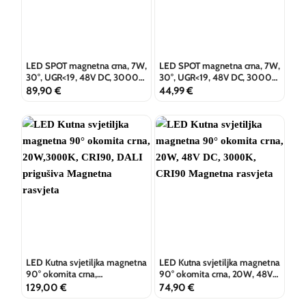
LED SPOT magnetna crna, 7W,
LED SPOT magnetna crna, 7W,
30°, UGR<19, 48V DC, 3000K,
30°, UGR<19, 48V DC, 3000K,
CRI90, DALI prigušiva
CRI90
89,90
€
44,99
€
LED Kutna svjetiljka magnetna
LED Kutna svjetiljka magnetna
90° okomita crna,
90° okomita crna, 20W, 48V
20W,3000K, CRI90, DALI
DC, 3000K, CRI90
129,00
€
74,90
€
prigušiva