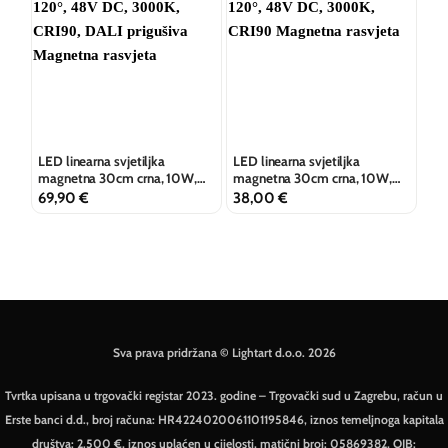
LED linearna svjetiljka
LED linearna svjetiljka
magnetna 30cm crna, 10W,
magnetna 30cm crna, 10W,
120°, 48V DC, 3000K, CRI90,
120°, 48V DC, 3000K, CRI90
69,90
€
38,00
€
DALI prigušiva
Sva prava pridržana © Lightart d.o.o. 2026
Tvrtka upisana u trgovački registar 2023. godine – Trgovački sud u Zagrebu, račun u
Erste banci d.d., broj računa: HR4224020061101195846, iznos temeljnoga kapitala
društva: 2.500 €, iznos uplaćen u cijelosti, matični broj: 05869382, OIB: