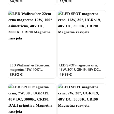
asimetrična, 3000K, CRI90,
64,90
€
77,90
€
DALI prigušiva
LED Wallwasher 22cm crna
LED SPOT magnetna crna,
magnetna 12W, 100°
16W, 30°, UGR<19, 48V DC,
asimetrična, 48V DC, 3000K,
3000K, CRI90
39,90
€
49,99
€
CRI90