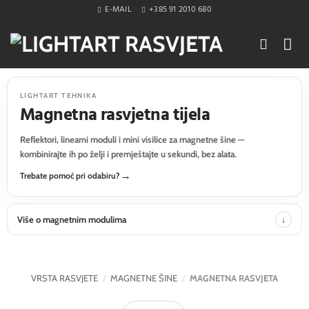
Skip
E-MAIL
+385 91 2010 680
to
content
LIGHTART TEHNIKA
Magnetna rasvjetna tijela
Reflektori, linearni moduli i mini visilice za magnetne šine —
kombinirajte ih po želji i premještajte u sekundi, bez alata.
Trebate pomoć pri odabiru?
Više o magnetnim modulima
VRSTA RASVJETE
/
MAGNETNE ŠINE
/
MAGNETNA RASVJETA