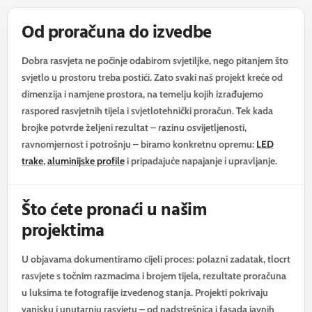
Od proračuna do izvedbe
Dobra rasvjeta ne počinje odabirom svjetiljke, nego pitanjem što
svjetlo u prostoru treba postići. Zato svaki naš projekt kreće od
dimenzija i namjene prostora, na temelju kojih izrađujemo
raspored rasvjetnih tijela i svjetlotehnički proračun. Tek kada
brojke potvrde željeni rezultat – razinu osvijetljenosti,
ravnomjernost i potrošnju – biramo konkretnu opremu:
LED
trake
,
aluminijske profile
i pripadajuće napajanje i upravljanje.
Što ćete pronaći u našim
projektima
U objavama dokumentiramo cijeli proces: polazni zadatak, tlocrt
rasvjete s točnim razmacima i brojem tijela, rezultate proračuna
u luksima te fotografije izvedenog stanja. Projekti pokrivaju
vanjsku i unutarnju rasvjetu – od nadstrešnica i fasada javnih