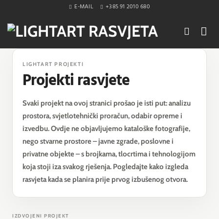
Skip
E-MAIL
+385 91 2010 680
to
content
LIGHTART PROJEKTI
Projekti rasvjete
Svaki projekt na ovoj stranici prošao je isti put: analizu
prostora, svjetlotehnički proračun, odabir opreme i
izvedbu. Ovdje ne objavljujemo kataloške fotografije,
nego stvarne prostore – javne zgrade, poslovne i
privatne objekte – s brojkama, tlocrtima i tehnologijom
koja stoji iza svakog rješenja. Pogledajte kako izgleda
rasvjeta kada se planira prije prvog izbušenog otvora.
IZDVOJENI PROJEKT