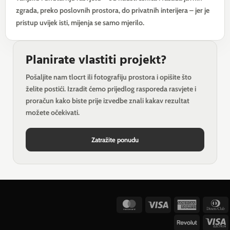
zgrada, preko poslovnih prostora, do privatnih interijera – jer je
pristup uvijek isti, mijenja se samo mjerilo.
Planirate vlastiti projekt?
Pošaljite nam tlocrt ili fotografiju prostora i opišite što
želite postići. Izradit ćemo prijedlog rasporeda rasvjete i
proračun kako biste prije izvedbe znali kakav rezultat
možete očekivati.
Zatražite ponudu
MasterCard
Visa
American
D
Express
C
Revolut
V