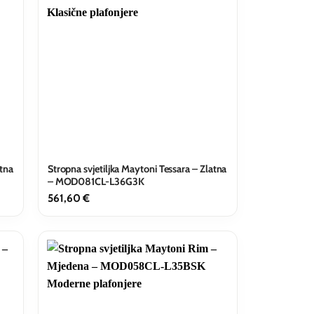
atna
Stropna svjetiljka Maytoni Tessara – Zlatna
– MOD081CL-L36G3K
561,60
€