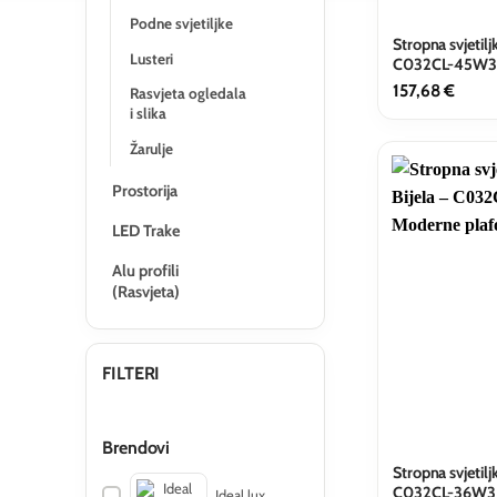
Podne svjetiljke
Stropna svjetilj
Lusteri
C032CL-45W
157,68
€
Rasvjeta ogledala
i slika
Žarulje
Prostorija
LED Trake
Alu profili
(Rasvjeta)
FILTERI
Brendovi
Stropna svjetilj
C032CL-36W
Ideal lux