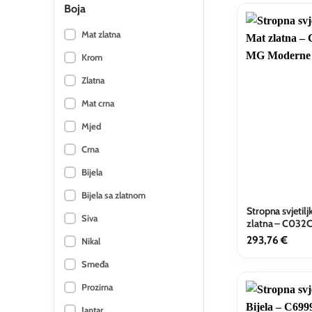
Boja
Mat zlatna
Krom
Zlatna
Mat crna
Mjed
Crna
Bijela
Bijela sa zlatnom
Stropna svjetil
Siva
zlatna – C03
293,76
€
Nikal
Smeđa
Prozirna
Jantar