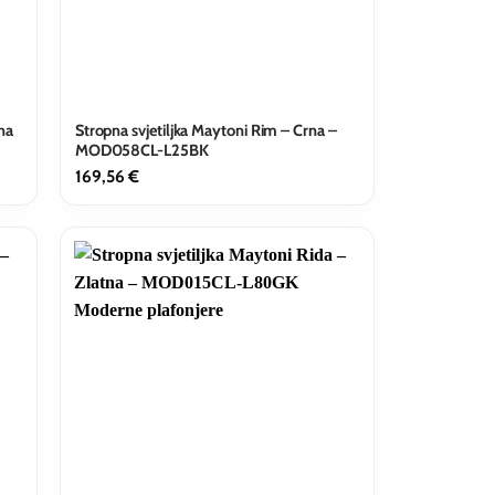
na
Stropna svjetiljka Maytoni Rim – Crna –
MOD058CL-L25BK
169,56
€