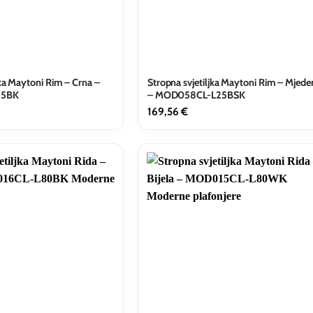
jka Maytoni Rim – Crna –
Stropna svjetiljka Maytoni Rim – Mjede
35BK
– MOD058CL-L25BSK
169,56
€