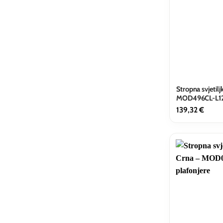
Stropna svjetilj
MOD496CL-L
139,32
€