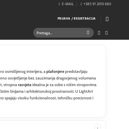
E-MAIL
+385 91 2010 680
PRIJAVA / REGISTRACIJA
Pretraži:
o osmišljenog interijera, a
plafonjere
predstavljaju
mjerno osvjetljenje bez zauzimanja dragocjenog volumena
nt, stropna
rasvjeta
idealna je za sobe s nižim stropovima
čistim linijama i arhitektonskoj prostranosti. U LightArt
o spajaju visoku funkcionalnost, tehničku preciznost i