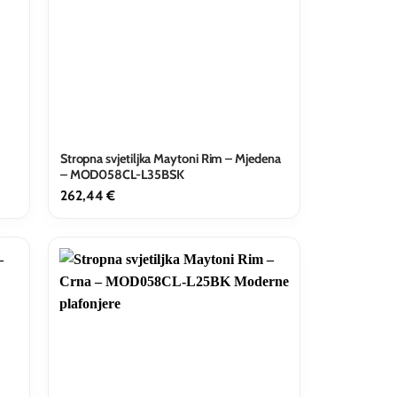
Stropna svjetiljka Maytoni Rim – Mjedena
– MOD058CL-L35BSK
262,44
€