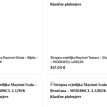
ka Maytoni Gloria – Bijela –
Stropna svjetiljka Maytoni Tessara – Zl
-W
– MOD081CL-L48G3K
837,00
€