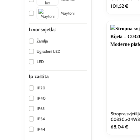
101,52
€
Maytoni
Izvor svjetla:
Žarulja
Ugrađeni LED
LED
Ip zaštita
IP20
IP40
IP65
Stropna svjetilj
IP54
C032CL-24W
68,04
€
IP44