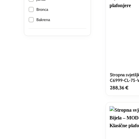
Bronca
Bakrena
Stropna svjetilj
C6999-CL-75
288,36
€