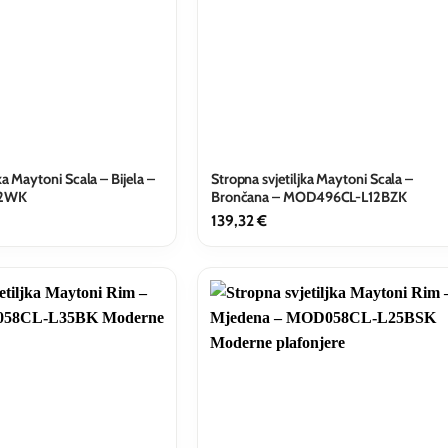
ka Maytoni Scala – Bijela –
Stropna svjetiljka Maytoni Scala –
12WK
Brončana – MOD496CL-L12BZK
139,32
€