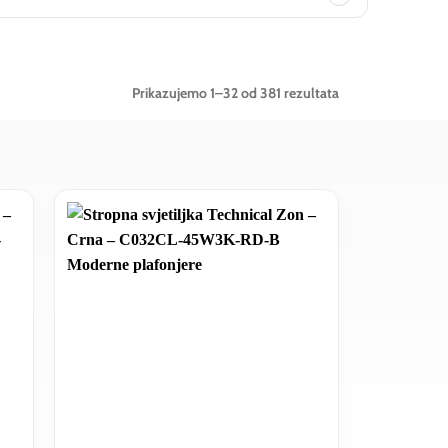
Poredano
Prikazujemo 1–32 od 381 rezultata
po
najnovijem