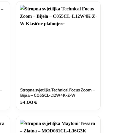
–
Stropna svjetiljka Technical Focus Zoom –
Bijela – C055CL-L12W4K-Z-W
54,00
€