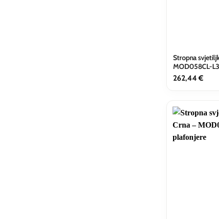
Stropna svjetil
MOD058CL-L
262,44
€