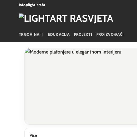
Skip
info@light-art.hr
to
content
TRGOVINA
EDUKACIJA
PROJEKTI
PROIZVOĐAČI
Više