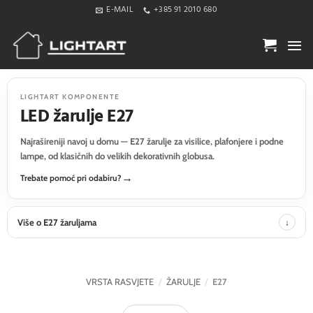
Skip
E-MAIL
+385 91 2010 680
to
content
LIGHTART KOMPONENTE
LED žarulje E27
Najrašireniji navoj u domu — E27 žarulje za visilice, plafonjere i podne
lampe, od klasičnih do velikih dekorativnih globusa.
Trebate pomoć pri odabiru?
Više o E27 žaruljama
VRSTA RASVJETE
/
ŽARULJE
/
E27