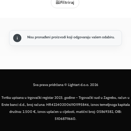
Filtriraj
Nisu pronađeni proizvodi koji odgovaraju vašem odabiru.
Sva prava pridržana © Lightart d.o.o. 2026
Tvrtka upisana u trgovački registar 2023. godine – Trgovački sud u Zagrebu, račun u
Erste banci d.d., broj računa: HR4224020061101195846, iznos temeljnoga kapitala
društva: 2.500 €, iznos uplaćen u cijelosti, matični broj: 05869382, OIB:
51068711660.