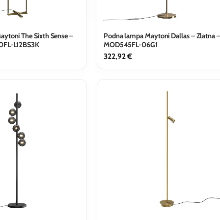
ytoni The Sixth Sense –
Podna lampa Maytoni Dallas – Zlatna 
20FL-L12BS3K
MOD545FL-06G1
322,92
€