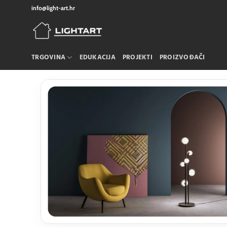
Skip
info@light-art.hr
to
content
TRGOVINA
EDUKACIJA
PROJEKTI
PROIZVOĐAČI