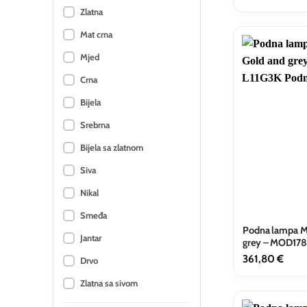
Zlatna
Mat crna
Mjed
Crna
Bijela
Srebrna
Bijela sa zlatnom
Siva
Nikal
Smeđa
Podna lampa M
Jantar
grey – MOD178
361,80
€
Drvo
Zlatna sa sivom