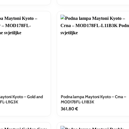
aytoni Kyoto – Gold and
Podna lampa Maytoni Kyoto – Crna –
FL-L11G3K
MOD178FL-L11B3K
361,80
€