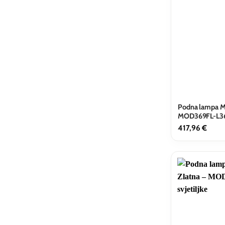
Podna lampa Ma
MOD369FL-L3
417,96
€