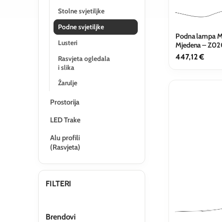
Stolne svjetiljke
Podne svjetiljke
Podna lampa Ma
Lusteri
Mjedena – Z0
447,12
€
Rasvjeta ogledala
i slika
Žarulje
Prostorija
LED Trake
Alu profili
(Rasvjeta)
FILTERI
Brendovi