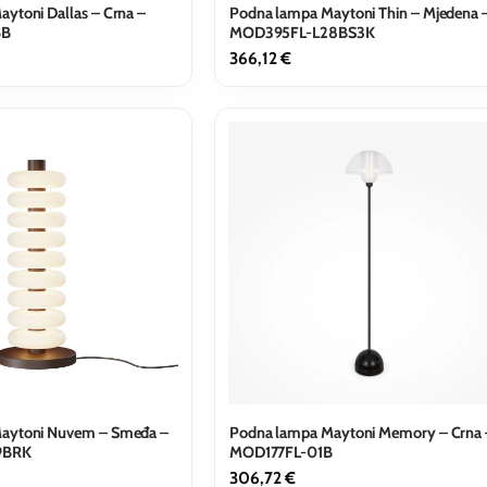
ytoni Dallas – Crna –
Podna lampa Maytoni Thin – Mjedena 
6B
MOD395FL-L28BS3K
366,12
€
aytoni Nuvem – Smeđa –
Podna lampa Maytoni Memory – Crna 
9BRK
MOD177FL-01B
306,72
€