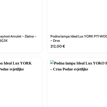
ytoni Amulet – Zlatna –
Podna lampa Ideal Lux YORK PT1 W
3G3K
– Drvo
212,00
€