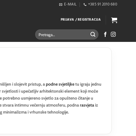
E-MAIL
+385 91 2010 680
PRIJAVA / REGISTRACIJA
Pretraži:
šljen i slojevit pristup, a
podne svjetiljke
tu igraju jednu
svjetlosti i upečatljiv arhitektonski element koji može
 je potrebno usmjereno svjetlo za opušteno čitanje u
koje stvara intimnu večernju atmosferu, podna
rasvjeta
iz
 minimalizma i vrhunske tehnologije.