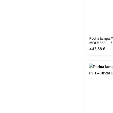
Podna lampa Ma
MOD555FL-L2
443,88
€