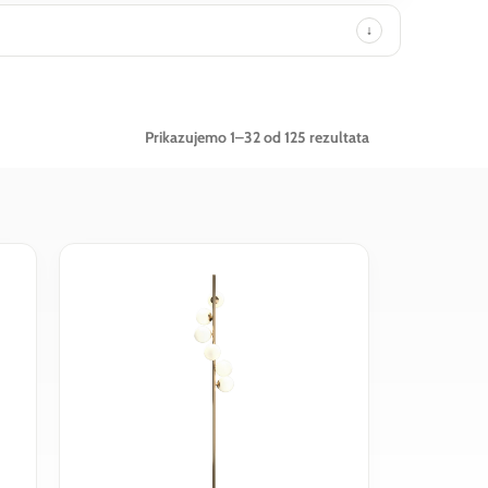
Poredano
Prikazujemo 1–32 od 125 rezultata
po
najnovijem