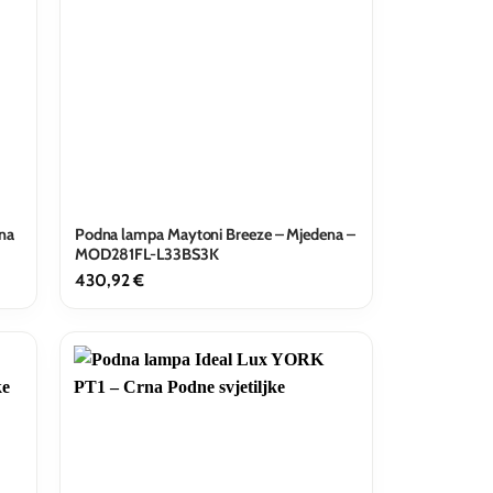
na
Podna lampa Maytoni Breeze – Mjedena –
MOD281FL-L33BS3K
430,92
€