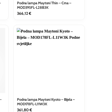
–
Podna lampa Maytoni Thin – Crna –
MOD395FL-L28B3K
366,12
€
–
Podna lampa Maytoni Kyoto – Bijela –
MOD178FL-L11W3K
361,80
€