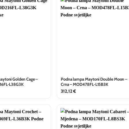
aytoni Golden Cage –
Podna lampa Maytoni Double Moon –
216FL-L38G3K
Crna – MOD478FL-L15B3K
312,12
€