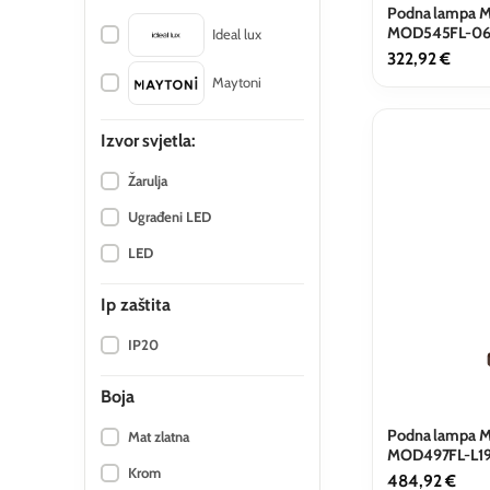
Podna lampa Ma
MOD545FL-0
Ideal lux
322,92
€
Maytoni
Izvor svjetla
Žarulja
Ugrađeni LED
LED
Ip zaštita
IP20
Boja
Podna lampa M
Mat zlatna
MOD497FL-L1
Krom
484,92
€