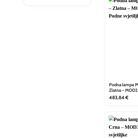
Reset
Filtriraj
Podna lampa M
Zlatna – MOD
483,84
€