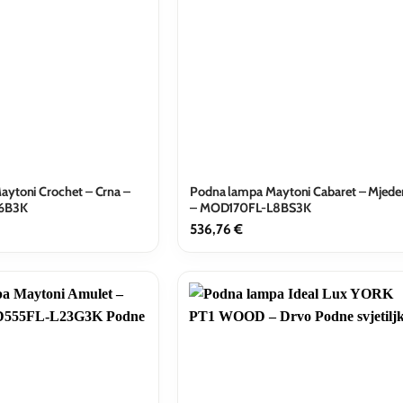
ytoni Crochet – Crna –
Podna lampa Maytoni Cabaret – Mjede
6B3K
– MOD170FL-L8BS3K
536,76
€