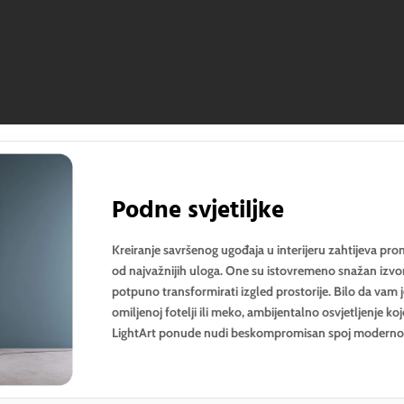
Podne svjetiljke
Kreiranje savršenog ugođaja u interijeru zahtijeva promi
od najvažnijih uloga. One su istovremeno snažan izvor 
potpuno transformirati izgled prostorije. Bilo da vam
omiljenoj fotelji ili meko, ambijentalno osvjetljenje 
LightArt ponude nudi beskompromisan spoj modernog