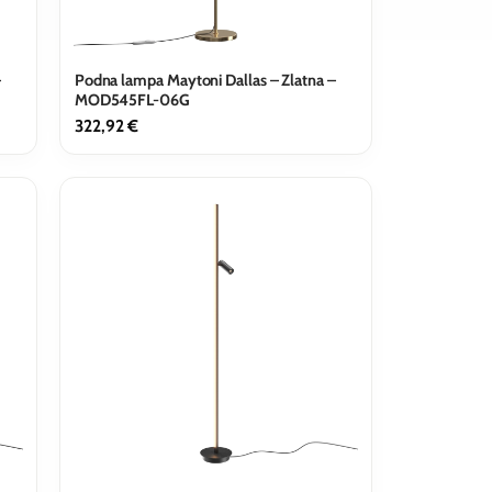
–
Podna lampa Maytoni Dallas – Zlatna –
MOD545FL-06G
322,92
€