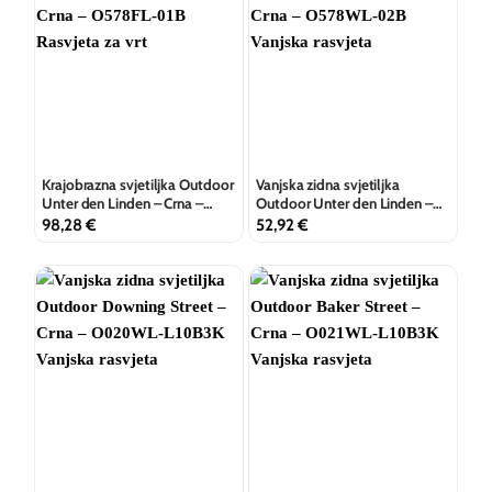
Krajobrazna svjetiljka Outdoor
Vanjska zidna svjetiljka
Unter den Linden – Crna –
Outdoor Unter den Linden –
O578FL-01B
Crna – O578WL-02B
98,28
€
52,92
€