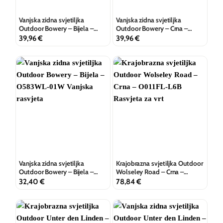
Vanjska zidna svjetiljka
Vanjska zidna svjetiljka
Outdoor Bowery – Bijela –
Outdoor Bowery – Crna –
O583WL-02W
O583WL-02B
39,96
€
39,96
€
Vanjska zidna svjetiljka
Krajobrazna svjetiljka Outdoor
Outdoor Bowery – Bijela –
Wolseley Road – Crna –
O583WL-01W
O011FL-L6B
32,40
€
78,84
€