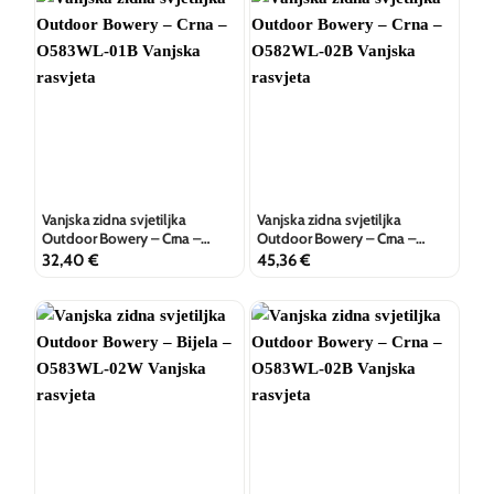
Vanjska zidna svjetiljka
Vanjska zidna svjetiljka
Outdoor Bowery – Crna –
Outdoor Bowery – Crna –
O583WL-01B
O582WL-02B
32,40
€
45,36
€