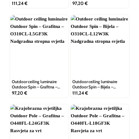
O310CL-L12GF3K
O310CL-L5W3K
111,24
€
97,20
€
Outdoor ceiling luminaire
Outdoor ceiling luminaire
Outdoor Spin – Grafitna –
Outdoor Spin – Bijela –
O310CL-L5GF3K
O310CL-L12W3K
97,20
€
111,24
€