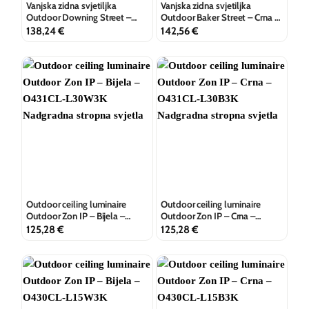
Vanjska zidna svjetiljka
Vanjska zidna svjetiljka
Outdoor Downing Street –
Outdoor Baker Street – Crna –
Crna – O020WL-L10B3K
O021WL-L10B3K
138,24
€
142,56
€
Outdoor ceiling luminaire
Outdoor ceiling luminaire
Outdoor Zon IP – Bijela –
Outdoor Zon IP – Crna –
O431CL-L30W3K
O431CL-L30B3K
125,28
€
125,28
€