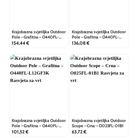
Krajobrazna svjetiljka Outdoor
Krajobrazna svjetiljka Outdoor
Pole – Grafitna – O440FL-
Pole – Grafitna – O440FL-
L24GF3K
L18GF3K
154,44
€
136,08
€
Krajobrazna svjetiljka Outdoor
Krajobrazna svjetiljka Outdoor
Pole – Grafitna – O440FL-
Scope – Crna – O025FL-01B1
L12GF3K
101,52
€
63,72
€