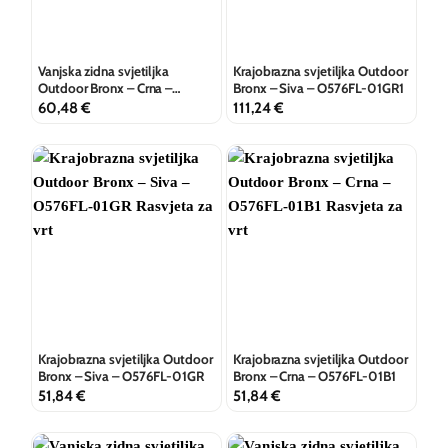
Vanjska zidna svjetiljka
Krajobrazna svjetiljka Outdoor
Outdoor Bronx – Crna –
Bronx – Siva – O576FL-01GR1
O576WL-02B
60,48
€
111,24
€
Krajobrazna svjetiljka Outdoor
Krajobrazna svjetiljka Outdoor
Bronx – Siva – O576FL-01GR
Bronx – Crna – O576FL-01B1
51,84
€
51,84
€