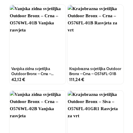
Vanjska zidna svjetiljka
Krajobrazna svjetiljka Outdoor
Outdoor Bronx – Crna –
Bronx – Crna – O576FL-01B
O576WL-01B
42,12
€
111,24
€