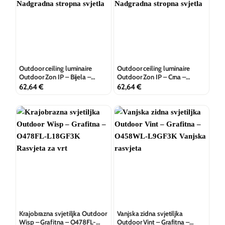
Outdoor ceiling luminaire
Outdoor ceiling luminaire
Outdoor Zon IP – Bijela –
Outdoor Zon IP – Crna –
O430CL-L15W3K
O430CL-L15B3K
62,64
€
62,64
€
Krajobrazna svjetiljka Outdoor
Vanjska zidna svjetiljka
Wisp – Grafitna – O478FL-
Outdoor Vint – Grafitna –