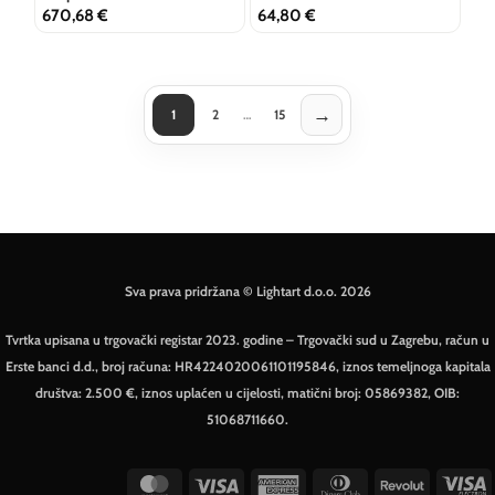
L18GF3K
O458WL-L9GF3K
670,68
€
64,80
€
→
1
2
…
15
Sljedeća stranica
Sva prava pridržana © Lightart d.o.o. 2026
Tvrtka upisana u trgovački registar 2023. godine – Trgovački sud u Zagrebu, račun u
Erste banci d.d., broj računa: HR4224020061101195846, iznos temeljnoga kapitala
društva: 2.500 €, iznos uplaćen u cijelosti, matični broj: 05869382, OIB:
51068711660.
MasterCard
Visa
American
Dinners
Revolut
V