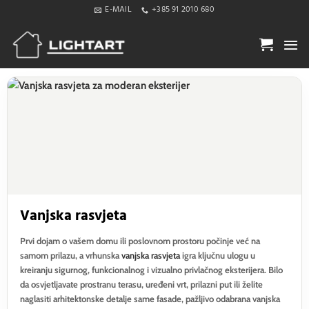
Skip
E-MAIL
+385 91 2010 680
to
content
Vanjska rasvjeta
Prvi dojam o vašem domu ili poslovnom prostoru počinje već na
samom prilazu, a vrhunska
vanjska rasvjeta
igra ključnu ulogu u
kreiranju sigurnog, funkcionalnog i vizualno privlačnog eksterijera. Bilo
da osvjetljavate prostranu terasu, uređeni vrt, prilazni put ili želite
naglasiti arhitektonske detalje same fasade, pažljivo odabrana vanjska