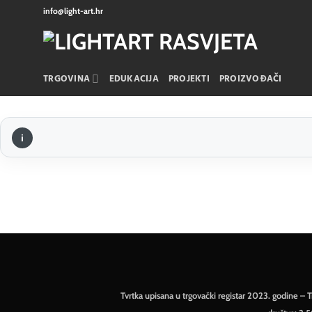
Skip
info@light-art.hr
to
content
TRGOVINA
EDUKACIJA
PROJEKTI
PROIZVOĐAČI
Tvrtka upisana u trgovački registar 2023. godine 