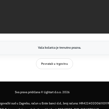
Vaša košarica je trenutno prazna.
Povratak u trgovinu
Sva prava pridržana © Lightart d.o.o. 2026
– Trgovački sud u Zagrebu, račun u Erste banci d.d., broj računa: HR42240200611011