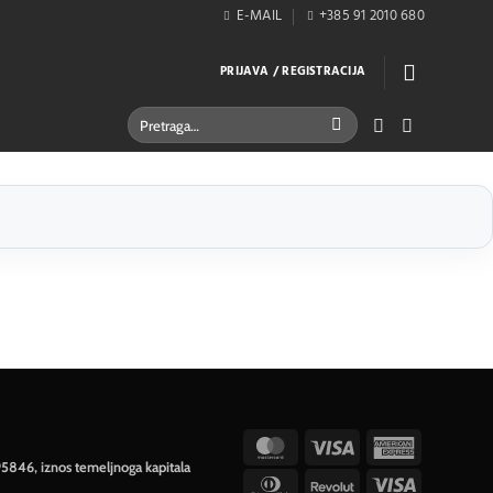
E-MAIL
+385 91 2010 680
PRIJAVA / REGISTRACIJA
Pretraži:
MasterCard
Visa
American
95846, iznos temeljnoga kapitala
Express
Dinners
Revolut
Visa