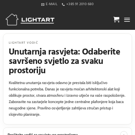
Skip
E-MAIL
+385 91 2010 680
to
content
LIGHTART VODIČ
Unutarnja rasvjeta: Odaberite
savršeno svjetlo za svaku
prostoriju
Kvalitetna unutarnja rasvjeta odavno je prestala biti isključivo
funkcionalna potreba. Danas je rasvjeta moćan arhitektonski alat koji
oblikuje prostor, stvara atmosferu i izravno utječe na vaše raspoloženje.
Zaboravite na zastarjele koncepte jedne centralne plafonjere koja baca
neugodne sjene. Pravilno osvjetljenje zahtijeva stručan pristup i
slojevito planiranje.
Pročitajte vodič za rasvjetu po prostorijama