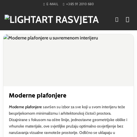
Skip
E-MAIL
+385 91 2010 680
to
content
Moderne plafonjere
Moderne plafonjere
savršen su izbor za sve koji u svom interijeru teže
besprijekornom minimalizmu i arhitektonskoj čistoći prostora.
Dizajnirane s fokusom na oštre linije, jednostavne geometrijske oblike i
vrhunske materijale, ove svjetiljke pružaju optimalno osvjetljenje bez
narušavanja vizualne ravnoteže prostorije. Odlično se uklapaju u