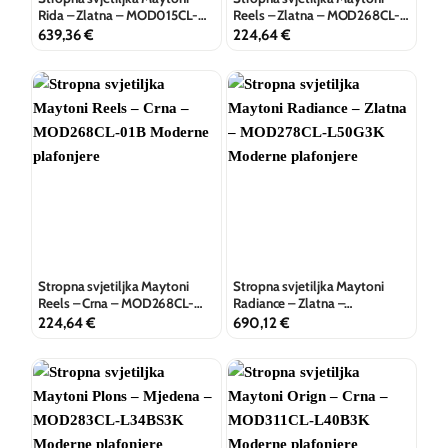
Rida – Zlatna – MOD015CL-
Reels – Zlatna – MOD268CL-
L80GK
01G
639,36
€
224,64
€
Stropna svjetiljka Maytoni
Stropna svjetiljka Maytoni
Reels – Crna – MOD268CL-
Radiance – Zlatna –
01B
MOD278CL-L50G3K
224,64
€
690,12
€