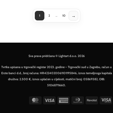
→
1
2
…
10
Sljedeća stranica
Sva prava pridržana © Lightart d.o.o. 2026
Tvrtka upisana u trgovački registar 2023. godine – Trgovački sud u Zagrebu, račun u
Erste banci d.d., broj računa: HR4224020061101195846, iznos temeljnoga kapitala
društva: 2.500 €, iznos uplaćen u cijelosti, matični broj: 05869382, OIB:
51068711660.
MasterCard
Visa
American
Dinners
Revolut
V
Express
Club
E