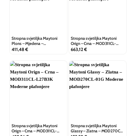
Stropna svjetiljka Maytoni
Stropna svjetiljka Maytoni
Plons – Mjedena –
Orign – Crna – MOD311CL-
MOD283CL-L34BS3K
L40B3K
411,48
€
663,12
€
Stropna svjetiljka Maytoni
Stropna svjetiljka Maytoni
Orign – Crna – MOD311CL-
Glassy – Zlatna – MOD270CL-