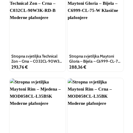
Stropna svjetiljka Technical
Stropna svjetiljka Maytoni
Zon – Crna – C032CL-90W3K-
Gloria – Bijela – C6999-CL-75-
RD-B
W
293,76
€
288,36
€