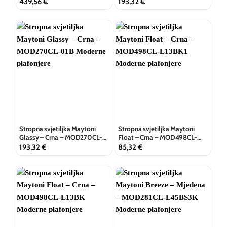
L27B3K
01G
439,56
€
193,32
€
Stropna svjetiljka Maytoni
Stropna svjetiljka Maytoni
Glassy – Crna – MOD270CL-
Float – Crna – MOD498CL-
01B
L13BK1
193,32
€
85,32
€