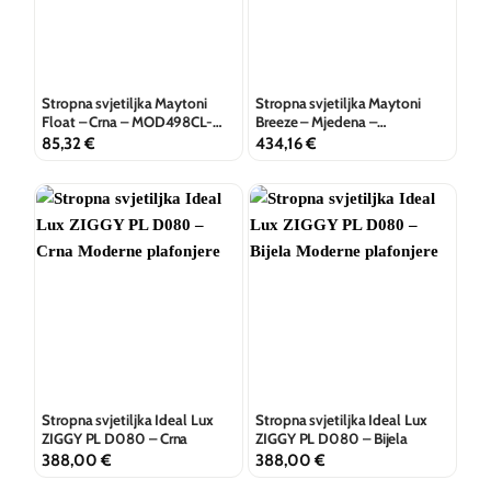
Stropna svjetiljka Maytoni
Stropna svjetiljka Maytoni
Float – Crna – MOD498CL-
Breeze – Mjedena –
L13BK
MOD281CL-L45BS3K
85,32
€
434,16
€
Stropna svjetiljka Ideal Lux
Stropna svjetiljka Ideal Lux
ZIGGY PL D080 – Crna
ZIGGY PL D080 – Bijela
388,00
€
388,00
€