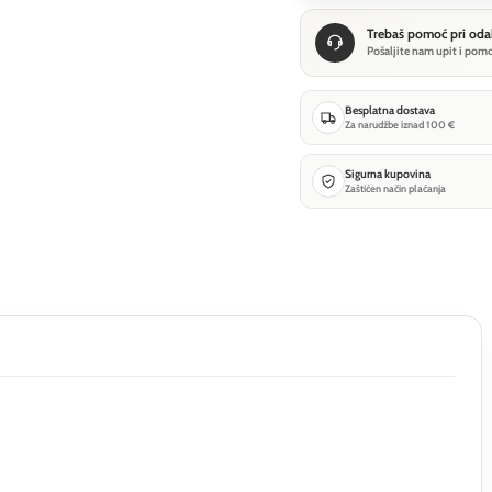
Trebaš pomoć pri oda
Pošaljite nam upit i pom
Besplatna dostava
Za narudžbe iznad 100 €
Sigurna kupovina
Zaštićen način plaćanja