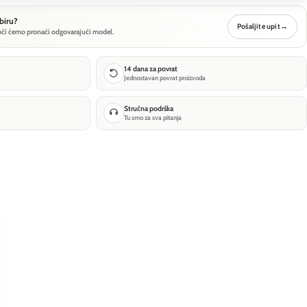
biru?
Pošaljite upit
→
oći ćemo pronaći odgovarajući model.
14 dana za povrat
Jednostavan povrat proizvoda
Stručna podrška
Tu smo za sva pitanja