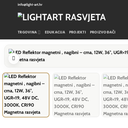
Skip
info@light-art.hr
to
content
TRGOVINA
EDUKACIJA
PROJEKTI
PROIZVOĐAČI