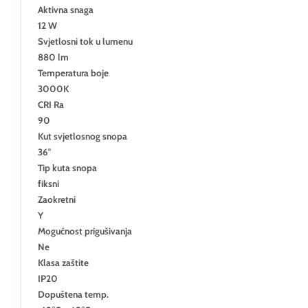
Aktivna snaga
12 W
Svjetlosni tok u lumenu
880 lm
Temperatura boje
3000K
CRI Ra
90
Kut svjetlosnog snopa
36°
Tip kuta snopa
fiksni
Zaokretni
Y
Mogućnost prigušivanja
Ne
Klasa zaštite
IP20
Dopuštena temp.