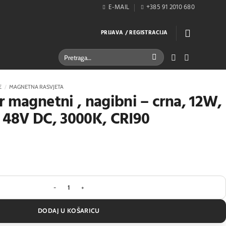
E-MAIL
+385 91 2010 680
PRIJAVA / REGISTRACIJA
Pretraži:
E
/
MAGNETNA RASVJETA
r magnetni , nagibni – crna, 12W,
 48V DC, 3000K, CRI90
LED Reflektor magnetni , nagibni - crna, 12W, 36°
DODAJ U KOŠARICU