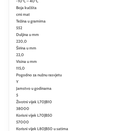
-10°C – 40°C
Boja kućišta
crni mat
Težina u gramima
552
Duljina u mm
220,0
Širina u mm
22,0
Visina u mm
115,0
Pogodno za nužnu rasvjetu
Y
Jamstvo u godinama
5
Životni vijek L70|B10
38000
Korisni vijek L70|B50
57000
Korisni vijek L80|B50 u satima