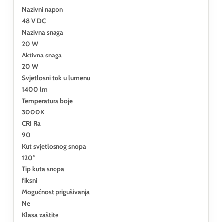
Nazivni napon
48 V DC
Nazivna snaga
20 W
Aktivna snaga
20 W
Svjetlosni tok u lumenu
1400 lm
Temperatura boje
3000K
CRI Ra
90
Kut svjetlosnog snopa
120°
Tip kuta snopa
fiksni
Mogućnost prigušivanja
Ne
Klasa zaštite