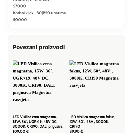
57000
Korisni vijek L80|B50 u satima
50000
Povezani proizvodi
LED Visilica crna magnetna,
LED Visilica magnetna fokus,
LED
15W, 36°, UGR<19, 48V DC,
12W, 60°, 48V , 3000K,
crna
3000K, CRI90, DALI prigušiva
CRI90
DC,
109,00
€
89,90
€
49