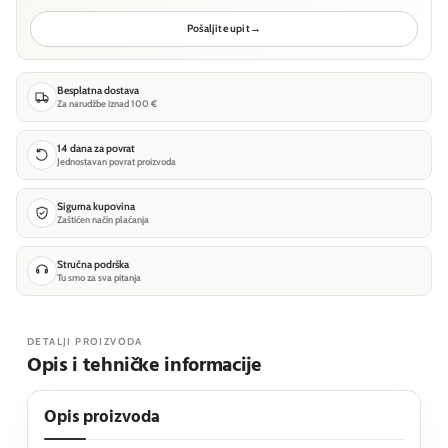
Pošaljite upit
→
Besplatna dostava
Za narudžbe iznad 100 €
14 dana za povrat
Jednostavan povrat proizvoda
Sigurna kupovina
Zaštićen način plaćanja
Stručna podrška
Tu smo za sva pitanja
DETALJI PROIZVODA
Opis i tehničke informacije
Opis proizvoda