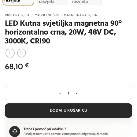
VRSTA RASVJETE
/
MAGNETNE ŠINE
/
MAGNETNA RASVJETA
LED Kutna svjetiljka magnetna 90°
horizontalno crna, 20W, 48V DC,
3000K, CRI90
68,10
€
LED Kutna svjetiljka magnetna 90° h
DODAJ U KOŠARICU
Trebaš pomoć pri odabiru?
Pošaljite nam upit i pomoći ćemo pronaći odgovarajući model.