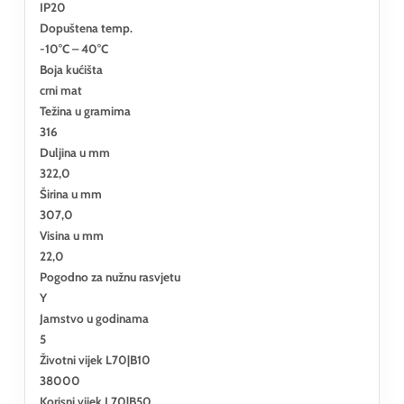
IP20
Dopuštena temp.
-10°C – 40°C
Boja kućišta
crni mat
Težina u gramima
316
Duljina u mm
322,0
Širina u mm
307,0
Visina u mm
22,0
Pogodno za nužnu rasvjetu
Y
Jamstvo u godinama
5
Životni vijek L70|B10
38000
Korisni vijek L70|B50