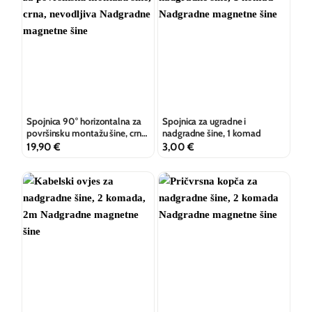
Spojnica 90° horizontalna za
Spojnica za ugradne i
površinsku montažu šine, crna,
nadgradne šine, 1 komad
nevodljiva
19,90
€
3,00
€