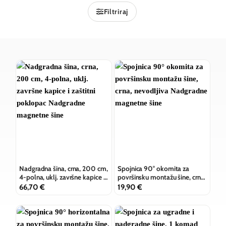
Filtriraj
Nadgradna šina, crna, 200 cm,
Spojnica 90° okomita za
4-polna, uklj. završne kapice i
površinsku montažu šine, crna,
zaštitni poklopac
nevodljiva
66,70
€
19,90
€