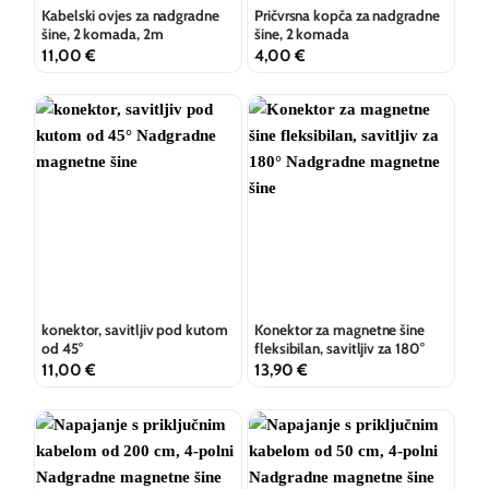
Kabelski ovjes za nadgradne
Pričvrsna kopča za nadgradne
šine, 2 komada, 2m
šine, 2 komada
11,00
€
4,00
€
konektor, savitljiv pod kutom
Konektor za magnetne šine
od 45°
fleksibilan, savitljiv za 180°
11,00
€
13,90
€