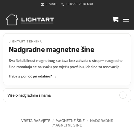
Skip
E-MAIL
+385 91 2010 680
to
content
LIGHTART TEHNIKA
Nadgradne magnetne šine
Sva fleksibilnost magnetnog sustava bez zahvata u strop — nadgradne
šine montiraju se na svaku postojeću površinu, idealne za renovacije.
Trebate pomoć pri odabiru?
Više o nadgradnim šinama
VRSTA RASVJETE
/
MAGNETNE ŠINE
/
NADGRADNE
MAGNETNE ŠINE