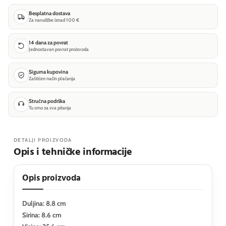
Besplatna dostava
Za narudžbe iznad 100 €
14 dana za povrat
Jednostavan povrat proizvoda
Sigurna kupovina
Zaštićen način plaćanja
Stručna podrška
Tu smo za sva pitanja
DETALJI PROIZVODA
Opis i tehničke informacije
Opis proizvoda
Duljina: 8.8 cm
Sirina: 8.6 cm