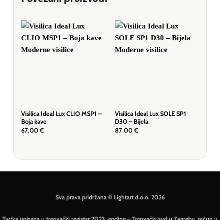
Visilica Ideal Lux CLIO MSP1 –
Visilica Ideal Lux SOLE SP1
Visi
Boja kave
D30 – Bijela
D50 
67,00
€
87,00
€
166
Sva prava pridržana © Lightart d.o.o. 2026
Tvrtka upisana u trgovački registar 2023. godine – Trgovački sud u Zagrebu, račun u