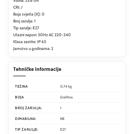
Visina: 25.6 cm
CRI: /
Boja svjetla [K]: 0
Broj zarulja: 1
Tip zarulje: E27
Ulazni napon: 50Hz AC 220-240
Klasa zastite: IP 65
Jamstvo u godinama: 2
Tehničke informacije
TEŽINA
0,74 kg
BOJA
Grafitna
BROJ ŽARULJA:
1
DIMABILNA:
NE
TIP ŽARULJE:
E27