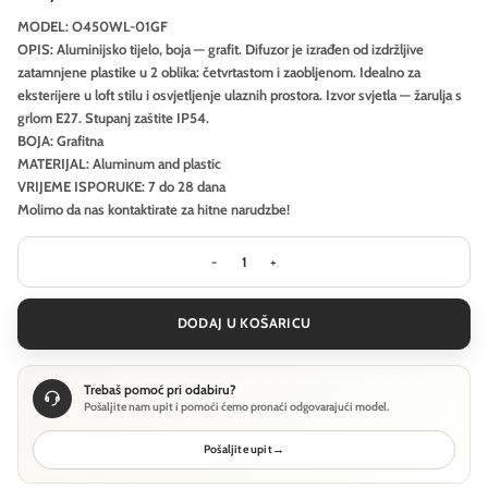
MODEL: O450WL-01GF
OPIS: Aluminijsko tijelo, boja — grafit. Difuzor je izrađen od izdržljive
zatamnjene plastike u 2 oblika: četvrtastom i zaobljenom. Idealno za
eksterijere u loft stilu i osvjetljenje ulaznih prostora. Izvor svjetla — žarulja s
grlom E27. Stupanj zaštite IP54.
BOJA: Grafitna
MATERIJAL: Aluminum and plastic
VRIJEME ISPORUKE: 7 do 28 dana
Molimo da nas kontaktirate za hitne narudzbe!
Vanjska zidna svjetiljka Outdoor Con
DODAJ U KOŠARICU
Trebaš pomoć pri odabiru?
Pošaljite nam upit i pomoći ćemo pronaći odgovarajući model.
Pošaljite upit
→