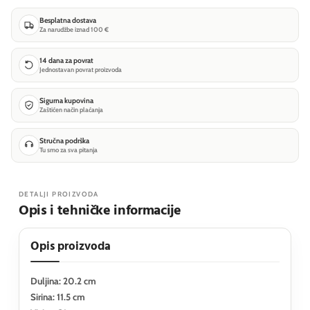
Besplatna dostava
Za narudžbe iznad 100 €
14 dana za povrat
Jednostavan povrat proizvoda
Sigurna kupovina
Zaštićen način plaćanja
Stručna podrška
Tu smo za sva pitanja
DETALJI PROIZVODA
Opis i tehničke informacije
Opis proizvoda
Duljina: 20.2 cm
Sirina: 11.5 cm