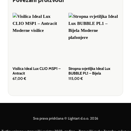
Povezani proizvodi
Visilica Ideal Lux CLIO MSP1 –
Stropna svjetiljka Ideal Lux
Visi
Antracit
BUBBLE PL1 – Bijela
Crn
67,00
€
115,00
€
67,
Sva prava pridržana © Lightart d.o.o. 2026