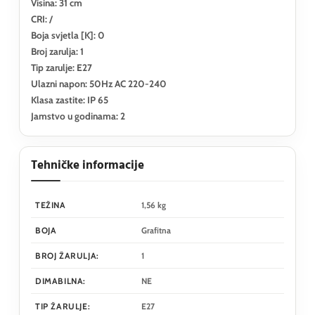
Visina: 31 cm
CRI: /
Boja svjetla [K]: 0
Broj zarulja: 1
Tip zarulje: E27
Ulazni napon: 50Hz AC 220-240
Klasa zastite: IP 65
Jamstvo u godinama: 2
Tehničke informacije
TEŽINA
1,56 kg
BOJA
Grafitna
BROJ ŽARULJA:
1
DIMABILNA:
NE
TIP ŽARULJE:
E27