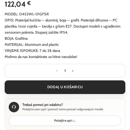
122,04
€
MODEL: O452WL-01GFSR
OPIS: Materijal kućišta — aluminij, boja — grafit. Materijal difuzora — PC
plastika. Izvor svjetla — žarulja s grlom E27. Dostupni modeli s ugrađenim
senzorom pokreta. Stupanj zaštite IP54.
BOJA: Grafitna
MATERIJAL: Aluminum and plastic
VRIJEME ISPORUKE: 7 do 28 dana
Molimo da nas kontaktirate za hitne narudzbe!
Vanjska zidna svjetiljka Outdoor Cell
DODAJ U KOŠARICU
Trebaš pomoć pri odabiru?
Pošaljite nam upit i pomoći ćemo pronaći odgovarajući model.
Pošaljite upit
→