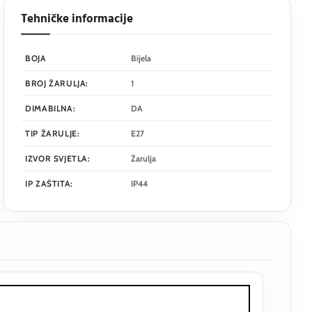
Tehničke informacije
BOJA
Bijela
BROJ ŽARULJA:
1
DIMABILNA:
DA
TIP ŽARULJE:
E27
IZVOR SVJETLA:
Žarulja
IP ZAŠTITA:
IP44