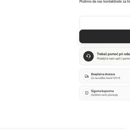
Molimo da nas kontaktirate za h
Trebaš pomoć pri oda
Pošaljite nam upit i pom
Besplatna dostava
Za narudžbe iznad 100 €
Sigurna kupovina
Zaštićen način plaćanja