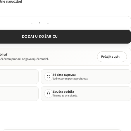
itne narudžbe!
Visilica Ideal Lux SOLE SP1 D30 - Bijela količina
DODAJ U KOŠARICU
biru?
Pošaljite upit
→
oći ćemo pronaći odgovarajući model.
14 dana za povrat
Jednostavan povrat proizvoda
Stručna podrška
Tu smo za sva pitanja