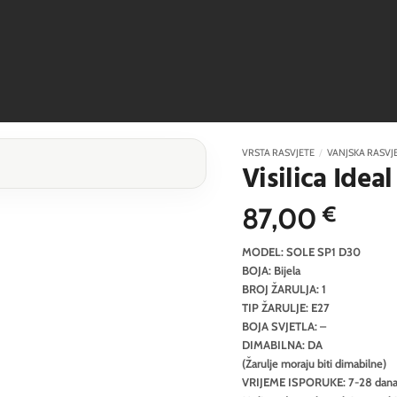
VRSTA RASVJETE
/
VANJSKA RASVJ
Visilica Idea
87,00
€
MODEL: SOLE SP1 D30
BOJA: Bijela
BROJ ŽARULJA: 1
TIP ŽARULJE: E27
BOJA SVJETLA: –
DIMABILNA: DA
(Žarulje moraju biti dimabilne)
VRIJEME ISPORUKE: 7-28 dan