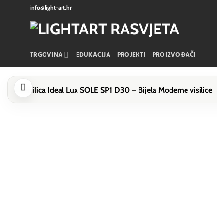
Skip
info@light-art.hr
to
content
TRGOVINA
EDUKACIJA
PROJEKTI
PROIZVOĐAČI