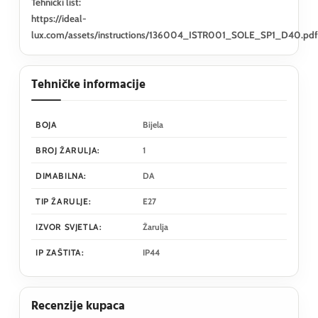
Tehnički list:
https://ideal-
lux.com/assets/instructions/136004_ISTR001_SOLE_SP1_D40.pdf
Tehničke informacije
BOJA
Bijela
BROJ ŽARULJA:
1
DIMABILNA:
DA
TIP ŽARULJE:
E27
IZVOR SVJETLA:
Žarulja
IP ZAŠTITA:
IP44
Recenzije kupaca