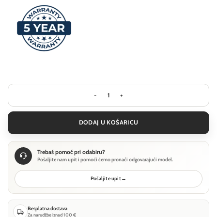
Visilica Ideal Lux SOLE SP1 D40 - Bijel
DODAJ U KOŠARICU
Trebaš pomoć pri odabiru?
Pošaljite nam upit i pomoći ćemo pronaći odgovarajući model.
Pošaljite upit
→
Besplatna dostava
Za narudžbe iznad 100 €