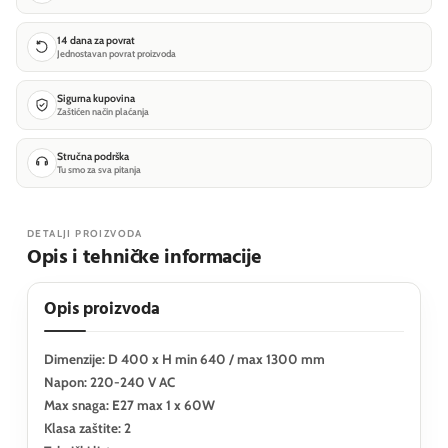
14 dana za povrat
Jednostavan povrat proizvoda
Sigurna kupovina
Zaštićen način plaćanja
Stručna podrška
Tu smo za sva pitanja
DETALJI PROIZVODA
Opis i tehničke informacije
Opis proizvoda
Dimenzije: D 400 x H min 640 / max 1300 mm
Napon: 220-240 V AC
Max snaga: E27 max 1 x 60W
Klasa zaštite: 2