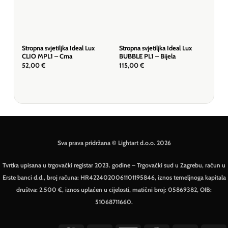
Stropna svjetiljka Ideal Lux
Stropna svjetiljka Ideal Lux
Visi
CLIO MPL1 – Crna
BUBBLE PL1 – Bijela
D20 
52,00
€
115,00
€
83
Sva prava pridržana © Lightart d.o.o. 2026
Tvrtka upisana u trgovački registar 2023. godine – Trgovački sud u Zagrebu, račun u
Erste banci d.d., broj računa: HR4224020061101195846, iznos temeljnoga kapitala
društva: 2.500 €, iznos uplaćen u cijelosti, matični broj: 05869382, OIB:
51068711660.