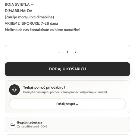
BOJA SVJETLA: –
DIMABILNA: DA
(Žarulje moraju biti dimabilne)
VRIJEME ISPORUKE: 7-28 dana
Molimo da nas kontaktirate za hitne narudžbe!
Stropna svjetiljka Ideal Lux CLIO MPL
DODAJ U KOŠARICU
Trebaš pomoć pri odabiru?
Pošaljite nam upit i pomoći ćemo pronaći odgovarajući model.
Pošaljite upit
→
Besplatna dostava
Za narudžbe iznad 100 €