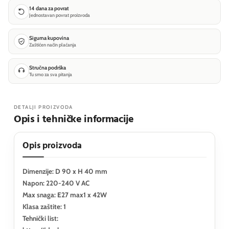
14 dana za povrat
Jednostavan povrat proizvoda
Sigurna kupovina
Zaštićen način plaćanja
Stručna podrška
Tu smo za sva pitanja
DETALJI PROIZVODA
Opis i tehničke informacije
Opis proizvoda
Dimenzije: D 90 x H 40 mm
Napon: 220-240 V AC
Max snaga: E27 max1 x 42W
Klasa zaštite: 1
Tehnički list: