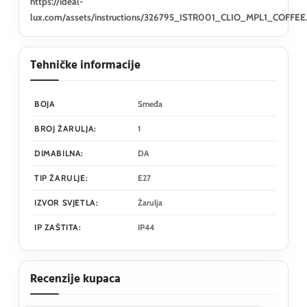
https://ideal-
lux.com/assets/instructions/326795_ISTR001_CLIO_MPL1_COFFEE
Tehničke informacije
BOJA
Smeđa
BROJ ŽARULJA:
1
DIMABILNA:
DA
TIP ŽARULJE:
E27
IZVOR SVJETLA:
Žarulja
IP ZAŠTITA:
IP44
Recenzije kupaca