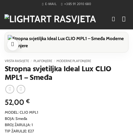
Skip
E-MAIL
+385 91 2010 680
to
content
VRSTA RASVJETE
/
PLAFONJERE
/
MODERNE PLAFONJERE
Stropna svjetiljka Ideal Lux CLIO
MPL1 – Smeđa
52,00
€
MODEL: CLIO MPL1
BOJA: Smeđa
BROJ ŽARULJA: 1
TIP ŽARULJE: E27