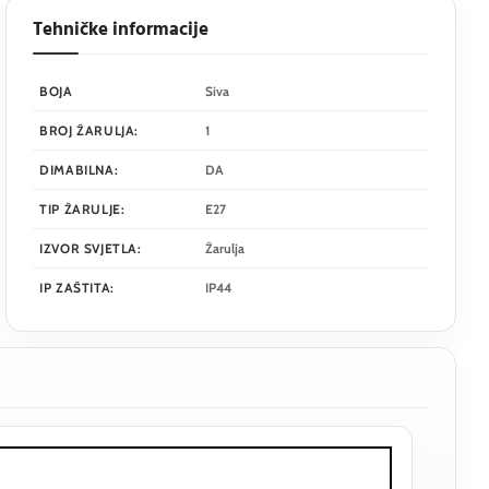
Tehničke informacije
BOJA
Siva
BROJ ŽARULJA:
1
DIMABILNA:
DA
TIP ŽARULJE:
E27
IZVOR SVJETLA:
Žarulja
IP ZAŠTITA:
IP44