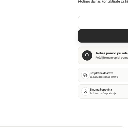
Molimo da nas kontaktirate za h
Trebaš pomoć pri oda
Pošaljite nam upit i pom
Besplatna dostava
Za narudžbe iznad 100 €
Sigurna kupovina
Zaštićen način plaćanja