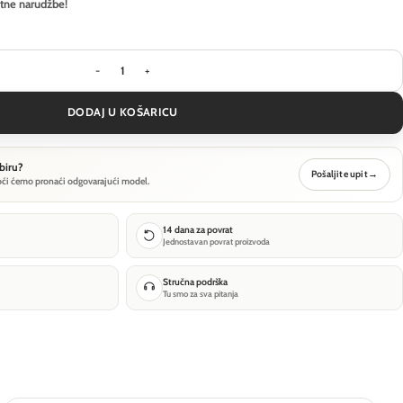
itne narudžbe!
Visilica Ideal Lux CLIO MSP1 - Siva količina
DODAJ U KOŠARICU
biru?
Pošaljite upit
→
oći ćemo pronaći odgovarajući model.
14 dana za povrat
Jednostavan povrat proizvoda
Stručna podrška
Tu smo za sva pitanja