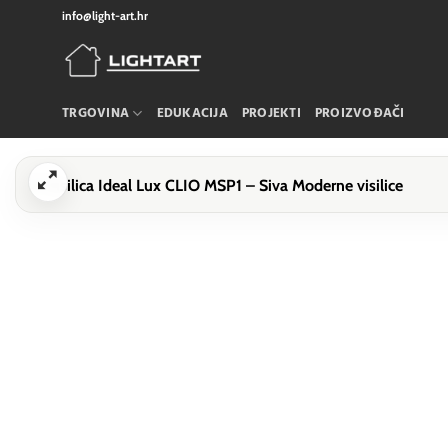
Skip
info@light-art.hr
to
content
TRGOVINA
EDUKACIJA
PROJEKTI
PROIZVOĐAČI