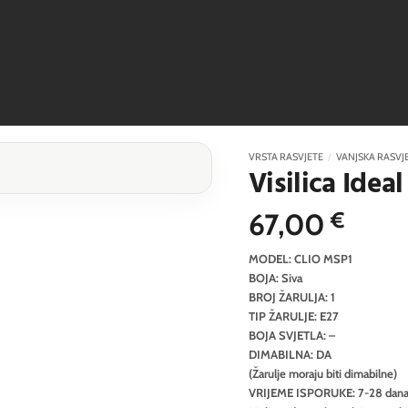
VRSTA RASVJETE
/
VANJSKA RASVJ
Visilica Idea
67,00
€
MODEL: CLIO MSP1
BOJA: Siva
BROJ ŽARULJA: 1
TIP ŽARULJE: E27
BOJA SVJETLA: –
DIMABILNA: DA
(Žarulje moraju biti dimabilne)
VRIJEME ISPORUKE: 7-28 dan