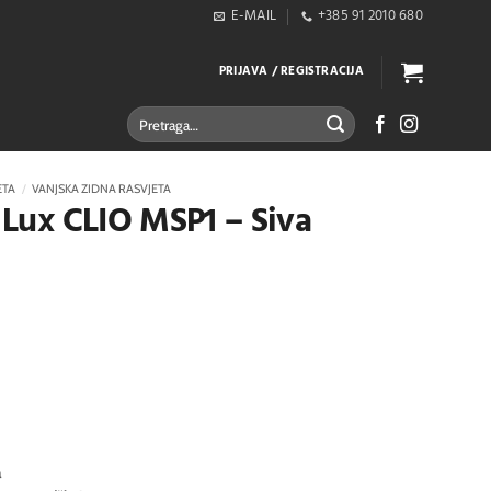
E-MAIL
+385 91 2010 680
PRIJAVA / REGISTRACIJA
Pretraži:
ETA
/
VANJSKA ZIDNA RASVJETA
l Lux CLIO MSP1 – Siva
a