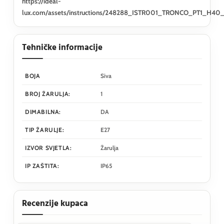
https://ideal-
lux.com/assets/instructions/248288_ISTR001_TRONCO_PT1_H40_
Tehničke informacije
BOJA
Siva
BROJ ŽARULJA:
1
DIMABILNA:
DA
TIP ŽARULJE:
E27
IZVOR SVJETLA:
Žarulja
IP ZAŠTITA:
IP65
Recenzije kupaca