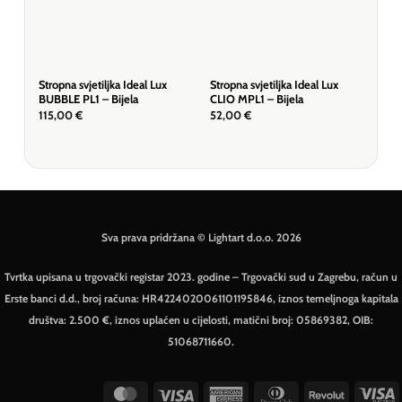
Stropna svjetiljka Ideal Lux
Stropna svjetiljka Ideal Lux
Stro
BUBBLE PL1 – Bijela
CLIO MPL1 – Bijela
CLI
115,00
€
52,00
€
52,
Sva prava pridržana © Lightart d.o.o. 2026
Tvrtka upisana u trgovački registar 2023. godine – Trgovački sud u Zagrebu, račun u
Erste banci d.d., broj računa: HR4224020061101195846, iznos temeljnoga kapitala
društva: 2.500 €, iznos uplaćen u cijelosti, matični broj: 05869382, OIB:
51068711660.
MasterCard
Visa
American
Dinners
Revolut
V