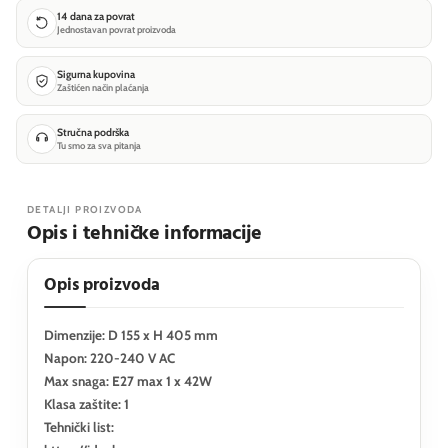
14 dana za povrat
Jednostavan povrat proizvoda
Sigurna kupovina
Zaštićen način plaćanja
Stručna podrška
Tu smo za sva pitanja
DETALJI PROIZVODA
Opis i tehničke informacije
Opis proizvoda
Dimenzije: D 155 x H 405 mm
Napon: 220-240 V AC
Max snaga: E27 max 1 x 42W
Klasa zaštite: 1
Tehnički list: