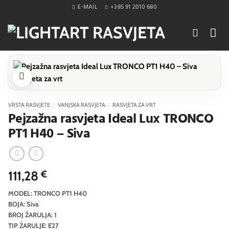
Skip
E-MAIL
+385 91 2010 680
to
content
VRSTA RASVJETE
/
VANJSKA RASVJETA
/
RASVJETA ZA VRT
Pejzažna rasvjeta Ideal Lux TRONCO
PT1 H40 – Siva
111,28
€
MODEL: TRONCO PT1 H40
BOJA: Siva
BROJ ŽARULJA: 1
TIP ŽARULJE: E27