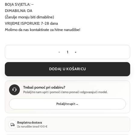
BOJA SVJETLA: –
DIMABILNA: DA
(Žarulje moraju biti dimabilne)
VRIJEME ISPORUKE: 7-28 dana
Molimo da nas kontaktirate za hitne narudžbe!
Pejzažna rasvjeta Ideal Lux TRONCO P
DODAJ U KOŠARICU
Trebaš pomoć pri odabiru?
Pošaljite nam upit i pomoći ćemo pronaći odgovarajući model.
Pošaljite upit
→
Besplatna dostava
Za narudžbe iznad 100 €