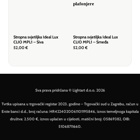
Stropna svjetiljka Ideal Lux
Stropna svjetiljka Ideal Lux
Visi
CLIO MPL1 – Siva
CLIO MPL1 – Smeđa
Crn
52,00
€
52,00
€
60
Sva prava pridržana © Lightart d.o.o. 2026
Tvrtka upisana u trgovački registar 2023. godine – Trgovački sud u Zagrebu, račun u
Erste banci d.d., broj računa: HR4224020061101195846, iznos temeljnoga kapitala
društva: 2.500 €, iznos uplaćen u cijelosti, matični broj: 05869382, OIB:
51068711660.