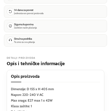
14 dana za povrat
Jednostavan povrat proizvoda
Sigurna kupovina
Zaštićen način plaćanja
Stručna podrška
Tu smo za sva pitanja
DETALJI PROIZVODA
Opis i tehničke informacije
Opis proizvoda
Dimenzije: D 155 x H 405 mm
Napon: 220-240 V AC
Max snaga: E27 max 1 x 42W
Klasa zaštite: 1