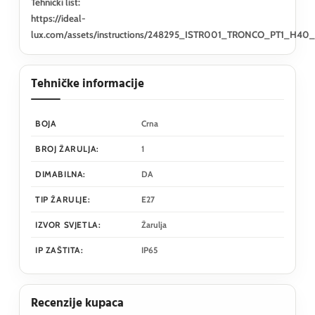
Tehnički list:
https://ideal-
lux.com/assets/instructions/248295_ISTR001_TRONCO_PT1_H40
Tehničke informacije
BOJA
Crna
BROJ ŽARULJA:
1
DIMABILNA:
DA
TIP ŽARULJE:
E27
IZVOR SVJETLA:
Žarulja
IP ZAŠTITA:
IP65
Recenzije kupaca