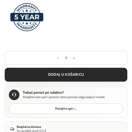
Pejzažna rasvjeta Ideal Lux TRONCO P
DODAJ U KOŠARICU
Trebaš pomoć pri odabiru?
Pošaljite nam upit i pomoći ćemo pronaći odgovarajući model.
Pošaljite upit
→
Besplatna dostava
Za narudžbe iznad 100 €