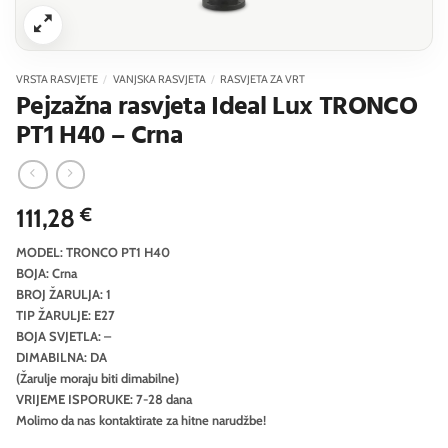
VRSTA RASVJETE
/
VANJSKA RASVJETA
/
RASVJETA ZA VRT
Pejzažna rasvjeta Ideal Lux TRONCO
PT1 H40 – Crna
111,28
€
MODEL: TRONCO PT1 H40
BOJA: Crna
BROJ ŽARULJA: 1
TIP ŽARULJE: E27
BOJA SVJETLA: –
DIMABILNA: DA
(Žarulje moraju biti dimabilne)
VRIJEME ISPORUKE: 7-28 dana
Molimo da nas kontaktirate za hitne narudžbe!