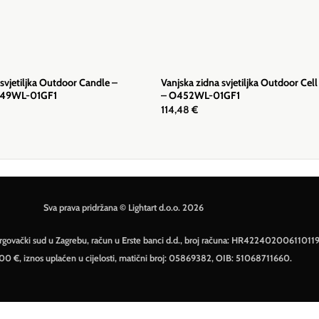
 svjetiljka Outdoor Candle –
Vanjska zidna svjetiljka Outdoor Cell
O449WL-01GF1
– O452WL-01GF1
114,48
€
Sva prava pridržana © Lightart d.o.o. 2026
– Trgovački sud u Zagrebu, račun u Erste banci d.d., broj računa: HR42240200611011
500 €, iznos uplaćen u cijelosti, matični broj: 05869382, OIB: 51068711660.