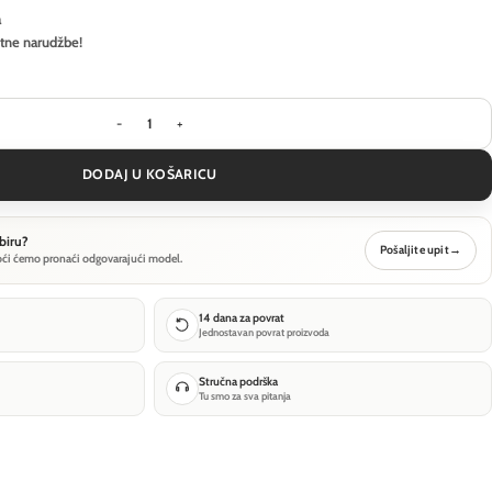
a
itne narudžbe!
Pejzažna rasvjeta Ideal Lux AGOS PT H80 3000K -
DODAJ U KOŠARICU
biru?
Pošaljite upit
→
oći ćemo pronaći odgovarajući model.
14 dana za povrat
Jednostavan povrat proizvoda
Stručna podrška
Tu smo za sva pitanja