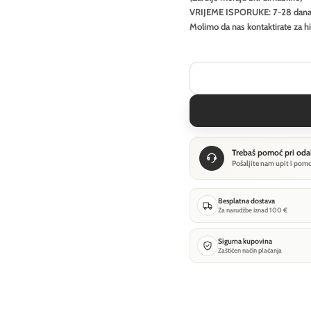
VRIJEME ISPORUKE: 7-28 dan
Molimo da nas kontaktirate za h
Trebaš pomoć pri oda
Pošaljite nam upit i pom
Besplatna dostava
Za narudžbe iznad 100 €
Sigurna kupovina
Zaštićen način plaćanja