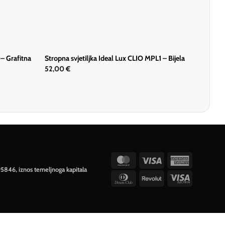
 – Grafitna
Stropna svjetiljka Ideal Lux CLIO MPL1 – Bijela
52,00
€
MasterCard
Visa
American
95846, iznos temeljnoga kapitala
Express
Dinners
Revolut
Visa
Club
Electron