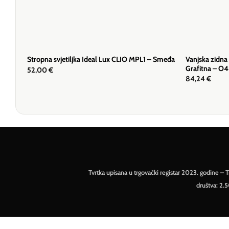
Vanjska zidna
Stropna svjetiljka Ideal Lux CLIO MPL1 – Smeđa
Grafitna – 
52,00
€
84,24
€
Tvrtka upisana u trgovački registar 2023. godine 
društva: 2.