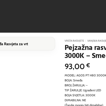
VRSTA RASVJETE
/
VANJSKA RASVJ
Pejzažna ras
3000K – Sme
93,00
€
MODEL: AGOS PT H80 3000
BOJA: Smeđa
BROJ ŽARULJA: –
TIP ŽARULJE: Ugrađeni LED
BOJA SVJETLA: 3000K
DIMABILNA: NE
(Žarulje moraju biti dimabilne)