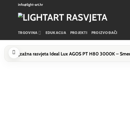
Skip
info@light-art.hr
to
content
TRGOVINA
EDUKACIJA
PROJEKTI
PROIZVOĐAČI