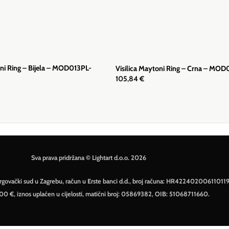
oni Ring – Bijela – MOD013PL-
Visilica Maytoni Ring – Crna – MO
105,84
€
Sva prava pridržana © Lightart d.o.o. 2026
– Trgovački sud u Zagrebu, račun u Erste banci d.d., broj računa: HR42240200611011
500 €, iznos uplaćen u cijelosti, matični broj: 05869382, OIB: 51068711660.