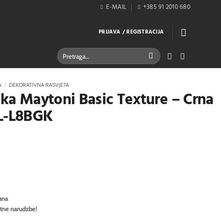
E-MAIL
+385 91 2010 680
PRIJAVA / REGISTRACIJA
Pretraži:
A
/
DEKORATIVNA RASVJETA
ljka Maytoni Basic Texture – Crna
L-L8BGK
ana
itne narudzbe!