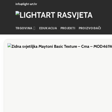
Skip
info@light-art.hr
to
content
TRGOVINA
EDUKACIJA
PROJEKTI
PROIZVOĐAČI