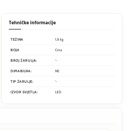
Tehničke informacije
TEŽINA
1,8 kg
BOJA
Crna
BROJ ŽARULJA:
'-
DIMABILNA:
NE
TIP ŽARULJE:
'-
IZVOR SVJETLA:
LED