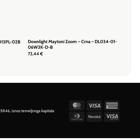
Downlight Maytoni Zoom – Crna – DL034-01-
D013PL-02B
06W3K-D-B
73,44
€
MasterCard
Visa
American
95846, iznos temeljnoga kapitala
Express
Dinners
Revolut
Visa
Club
Electron