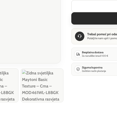
Trebaš pomoć pri oda
Pošaljite nam upit i pom
Besplatna dostava
Za narudžbe iznad 100 €
Sigurna kupovina
Zaštićen način plaćanja