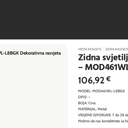
VRSTA RASVJETE
/
ZIDNA RASVJET
Zidna svjeti
– MOD461W
106,92
€
MODEL: MOD461WL-L8BGK
OPIS: –
BOJA: Crna
MATERIJAL: Metal
VRIJEME ISPORUKE: 7 do 28 d
Molimo da nas kontaktirate za h