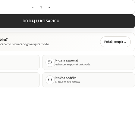
Zidna svjetiljka Maytoni Basic Texture - Crna - 
DODAJ U KOŠARICU
biru?
Pošaljite upit
→
oći ćemo pronaći odgovarajući model.
14 dana za povrat
Jednostavan povrat proizvoda
Stručna podrška
Tu smo za sva pitanja