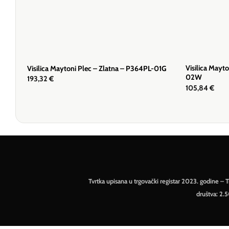
Visilica Mayt
Visilica Maytoni Plec – Zlatna – P364PL-01G
02W
193,32
€
105,84
€
Tvrtka upisana u trgovački registar 2023. godine 
društva: 2.