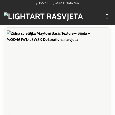
Skip
E-MAIL
+385 91 2010 680
to
content