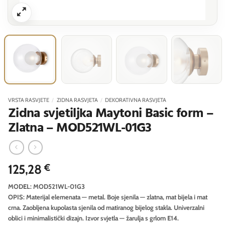
VRSTA RASVJETE
/
ZIDNA RASVJETA
/
DEKORATIVNA RASVJETA
Zidna svjetiljka Maytoni Basic form –
Zlatna – MOD521WL-01G3
125,28
€
MODEL: MOD521WL-01G3
OPIS: Materijal elemenata — metal. Boje sjenila — zlatna, mat bijela i mat
crna. Zaobljena kupolasta sjenila od matiranog bijelog stakla. Univerzalni
oblici i minimalistički dizajn. Izvor svjetla — žarulja s grlom E14.