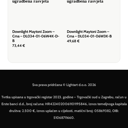
Downlight Maytoni Zoom –
Downlight Maytoni Zoom –
Dow
Crna – DL034-01-06W4K-D-
Crna – DL034-01-06W3K-B
Bij
B
49,68
€
43,
73,44
€
Sva prava pridržana © Lightart d.o.o. 2026
Tvrtka upisana u trgovački registar 2023. godine – Trgovački sud u Zagrebu, račun u
Erste banci d.d., broj računa: HR4224020061101195846, iznos temeljnoga kapitala
društva: 2.500 €, iznos uplaćen u cijelosti, matični broj: 05869382, OIB:
51068711660.