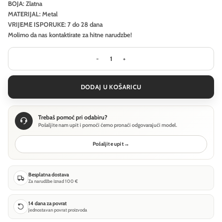
BOJA: Zlatna
MATERIJAL: Metal
VRIJEME ISPORUKE: 7 do 28 dana
Molimo da nas kontaktirate za hitne narudzbe!
Zidna svjetiljka Maytoni Basic form 
DODAJ U KOŠARICU
Trebaš pomoć pri odabiru?
Pošaljite nam upit i pomoći ćemo pronaći odgovarajući model.
Pošaljite upit
→
Besplatna dostava
Za narudžbe iznad 100 €
14 dana za povrat
Jednostavan povrat proizvoda