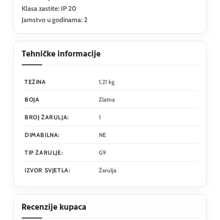
Klasa zastite: IP 20
Jamstvo u godinama: 2
Tehničke informacije
TEŽINA
1,21 kg
BOJA
Zlatna
BROJ ŽARULJA:
1
DIMABILNA:
NE
TIP ŽARULJE:
G9
IZVOR SVJETLA:
Žarulja
Recenzije kupaca