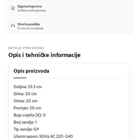
Sigurna kupovina
Zaštićen način plaćanja
Stručna podrška
Tu smo za sva pitanja
DETALJI PROIZVODA
Opis i tehničke informacije
Opis proizvoda
Duljina: 25.3 cm
Sirina: 20 cm
Visina: 20 cm
Promjer: 20 cm
Boja svjetla [K]: 0
Broj zarulja: 1
Tip zarulje: G9
Ulazni napon: 50Hz AC 220-240