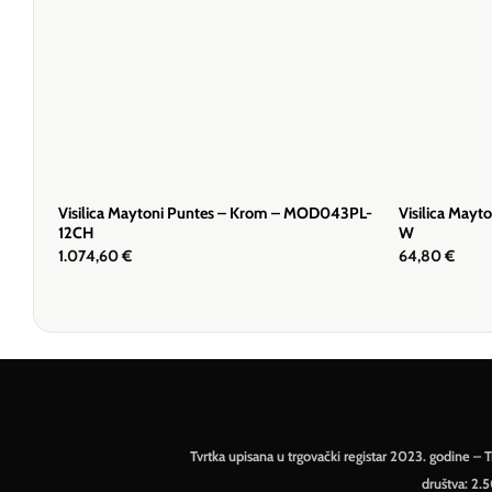
Visilica Maytoni Puntes – Krom – MOD043PL-
Visilica Mayt
12CH
W
1.074,60
€
64,80
€
Tvrtka upisana u trgovački registar 2023. godine 
društva: 2.