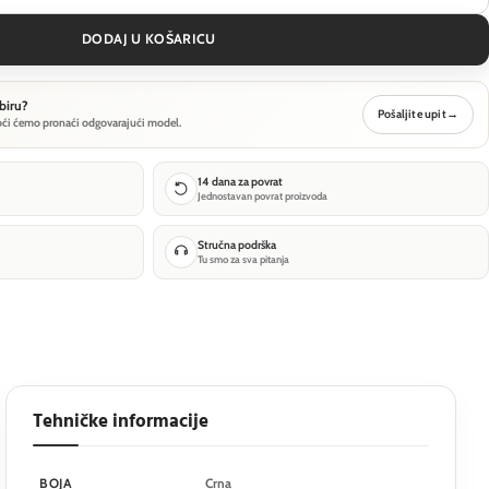
DODAJ U KOŠARICU
biru?
Pošaljite upit
→
oći ćemo pronaći odgovarajući model.
14 dana za povrat
Jednostavan povrat proizvoda
Stručna podrška
Tu smo za sva pitanja
Tehničke informacije
BOJA
Crna