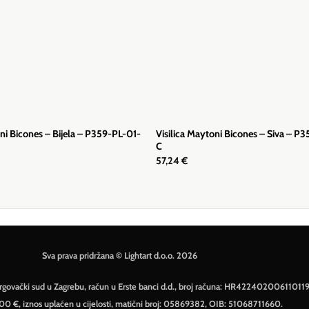
oni Bicones – Bijela – P359-PL-01-
Visilica Maytoni Bicones – Siva – P
C
57,24
€
Sva prava pridržana © Lightart d.o.o. 2026
– Trgovački sud u Zagrebu, račun u Erste banci d.d., broj računa: HR42240200611011
500 €, iznos uplaćen u cijelosti, matični broj: 05869382, OIB: 51068711660.