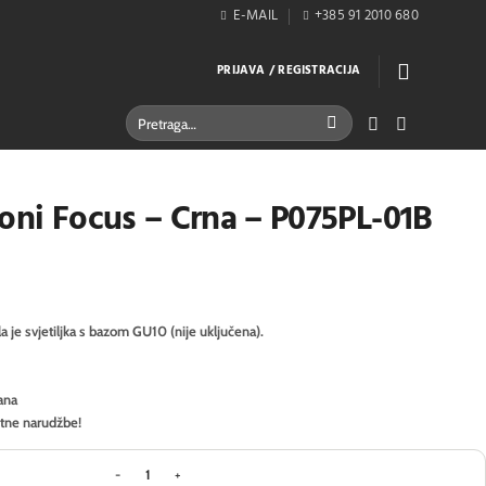
E-MAIL
+385 91 2010 680
PRIJAVA / REGISTRACIJA
Pretraži:
toni Focus – Crna – P075PL-01B
la je svjetiljka s bazom GU10 (nije uključena).
ana
itne narudžbe!
Visilica Maytoni Focus - Crna - P075PL-01B količin