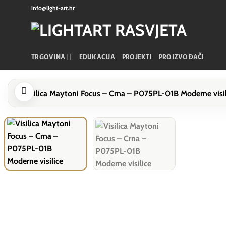
Skip
info@light-art.hr
to
content
TRGOVINA
EDUKACIJA
PROJEKTI
PROIZVOĐAČI