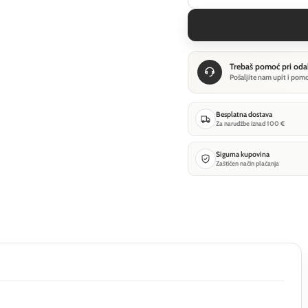
Trebaš pomoć pri oda
Pošaljite nam upit i pom
Besplatna dostava
Za narudžbe iznad 100 €
Sigurna kupovina
Zaštićen način plaćanja