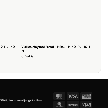
359-PL-140-
Visilica Maytoni Fermi – Nikal – P140-PL-110-1-
N
89,64
€
MasterCard
Visa
American
95846, iznos temeljnoga kapitala
Express
Dinners
Revolut
Visa