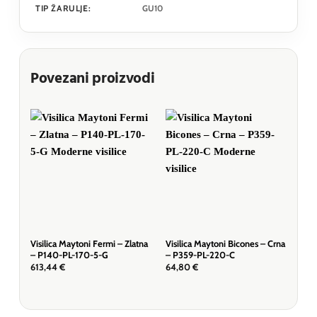
TIP ŽARULJE:
GU10
Povezani proizvodi
Visilica Maytoni Fermi – Zlatna
Visilica Maytoni Bicones – Crna
Visi
– P140-PL-170-5-G
– P359-PL-220-C
– M
613,44
€
64,80
€
1.0