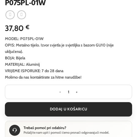
P075PL-01W
37,80
€
MODEL: P075PL-01W
OPIS: Metalno tijelo. Izvor svjetla je svjetiljka s bazom GU10 (nije
uključena).
BOJA: Bijela
MATERIJAL: Aluminij
VRIJEME ISPORUKE: 7 do 28 dana
Molimo da nas kontaktirate za hitne narudžbe!
Visilica Maytoni Focus - Bijela - P07
DODAJ U KOŠARICU
Trebaš pomoć pri odabiru?
Pošaljite nam upit i pomoći ćemo pronaći odgovarajući model.