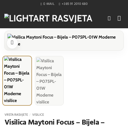
Skip
E-MAIL
+385 91 2010 680
to
content
VRSTA RASVJETE
/
VISILICE
Visilica Maytoni Focus – Bijela –