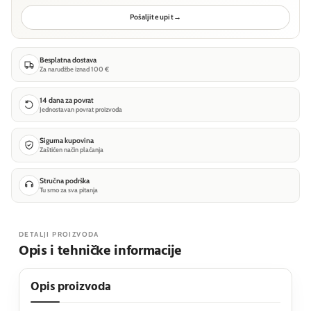
Pošaljite upit
→
Besplatna dostava
Za narudžbe iznad 100 €
14 dana za povrat
Jednostavan povrat proizvoda
Sigurna kupovina
Zaštićen način plaćanja
Stručna podrška
Tu smo za sva pitanja
DETALJI PROIZVODA
Opis i tehničke informacije
Opis proizvoda