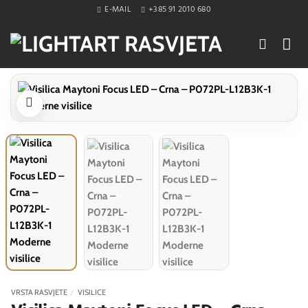
Skip
E-MAIL
+385 91 2010 680
to
content
VRSTA RASVJETE
/
VISILICE