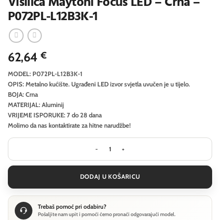
Visilica Maytoni Focus LED – Crna –
P072PL-L12B3K-1
62,64
€
MODEL: P072PL-L12B3K-1
OPIS: Metalno kućište. Ugrađeni LED izvor svjetla uvučen je u tijelo.
BOJA: Crna
MATERIJAL: Aluminij
VRIJEME ISPORUKE: 7 do 28 dana
Molimo da nas kontaktirate za hitne narudžbe!
Visilica Maytoni Focus LED - Crna - 
DODAJ U KOŠARICU
Trebaš pomoć pri odabiru?
Pošaljite nam upit i pomoći ćemo pronaći odgovarajući model.