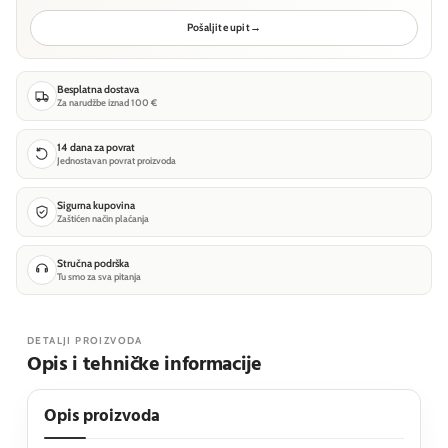
Pošaljite upit
→
Besplatna dostava
Za narudžbe iznad 100 €
14 dana za povrat
Jednostavan povrat proizvoda
Sigurna kupovina
Zaštićen način plaćanja
Stručna podrška
Tu smo za sva pitanja
DETALJI PROIZVODA
Opis i tehničke informacije
Opis proizvoda