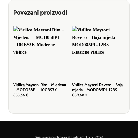
Povezani proizvodi
Visilica Maytoni Rim – Mjedena
Visilica Maytoni Revero – Boja
Visi
– MOD058PL-L100BS3K
mjeda – MOD085PL-12BS
– P
655,56
€
859,68
€
89,
Sva prava pridržana © Lightart d.o.o. 2026