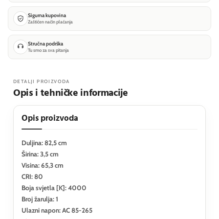
Sigurna kupovina
Zaštićen način plaćanja
Stručna podrška
Tu smo za sva pitanja
DETALJI PROIZVODA
Opis i tehničke informacije
Opis proizvoda
Duljina: 82,5 cm
Širina: 3,5 cm
Visina: 65,3 cm
CRI: 80
Boja svjetla [K]: 4000
Broj žarulja: 1
Ulazni napon: AC 85-265