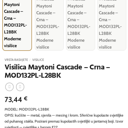
VRSTA RASVJETE
/
VISILICE
Visilica Maytoni Cascade – Crna –
MOD132PL-L28BK
73,44
€
MODEL: MOD132PL-L28BK
OPIS: kućište — metal, sjenila — mesing i krom. Sferične kupolaste svjetiljke
od puhanog stakla. Pozirani premaz kupolastih svjetiljki u jantarnoj boji. Izvor
svjetlosti — svjetiljke s bazom E27.