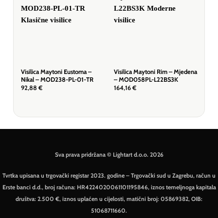
Visilica Maytoni Eustoma –
Visilica Maytoni Rim – Mjedena
Visi
Nikal – MOD238-PL-01-TR
– MOD058PL-L22BS3K
Zla
92,88
€
164,16
€
572
Sva prava pridržana © Lightart d.o.o. 2026
Tvrtka upisana u trgovački registar 2023. godine – Trgovački sud u Zagrebu, račun u
Erste banci d.d., broj računa: HR4224020061101195846, iznos temeljnoga kapitala
društva: 2.500 €, iznos uplaćen u cijelosti, matični broj: 05869382, OIB:
51068711660.