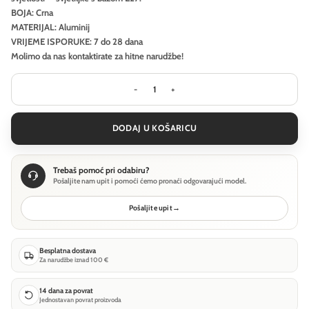
BOJA: Crna
MATERIJAL: Aluminij
VRIJEME ISPORUKE: 7 do 28 dana
Molimo da nas kontaktirate za hitne narudžbe!
Visilica Maytoni Cascade - Crna - MO
DODAJ U KOŠARICU
Trebaš pomoć pri odabiru?
Pošaljite nam upit i pomoći ćemo pronaći odgovarajući model.
Pošaljite upit
→
Besplatna dostava
Za narudžbe iznad 100 €
14 dana za povrat
Jednostavan povrat proizvoda