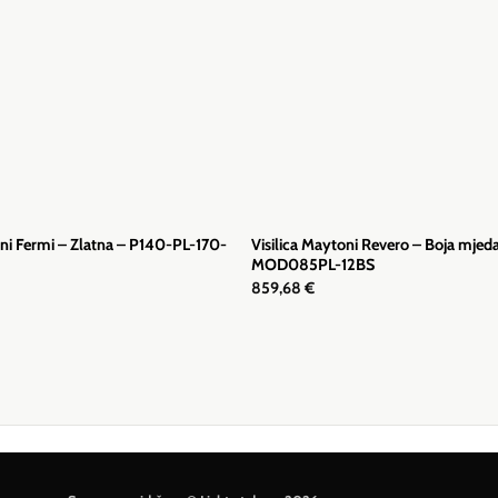
oni Fermi – Zlatna – P140-PL-170-
Visilica Maytoni Revero – Boja mjed
MOD085PL-12BS
859,68
€