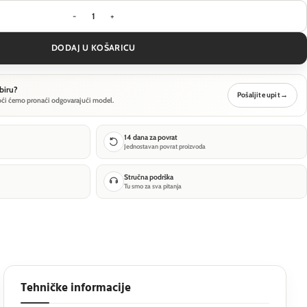
Visilica Maytoni Cascade - Crna - MOD132PL-L28BK
DODAJ U KOŠARICU
biru?
Pošaljite upit
→
oći ćemo pronaći odgovarajući model.
14 dana za povrat
Jednostavan povrat proizvoda
Stručna podrška
Tu smo za sva pitanja
Tehničke informacije