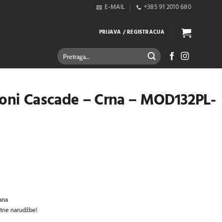
E-MAIL
+385 91 2010 680
PRIJAVA / REGISTRACIJA
Pretraži:
toni Cascade – Crna – MOD132PL-
ana
itne narudžbe!