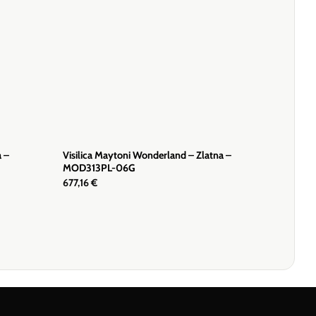
a –
Visilica Maytoni Wonderland – Zlatna –
MOD313PL-06G
677,16
€