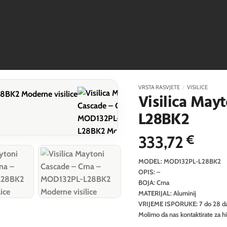
VRSTA RASVJETE
/
VISILICE
Visilica May
L28BK2
333,72
€
MODEL: MOD132PL-L28BK2
OPIS: –
BOJA: Crna
MATERIJAL: Aluminij
VRIJEME ISPORUKE: 7 do 28 d
Molimo da nas kontaktirate za h