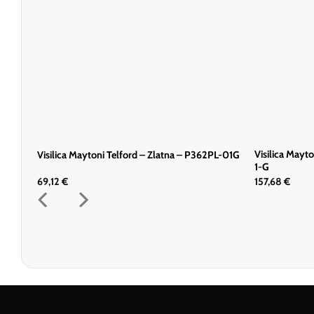
Visilica Mayt
Visilica Maytoni Telford – Zlatna – P362PL-01G
1-G
69,12
€
157,68
€