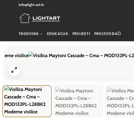
Skip
info@light-art.hr
to
content
TRGOVINA
EDUKACIJA
PROJEKTI
PROIZVOĐAČI