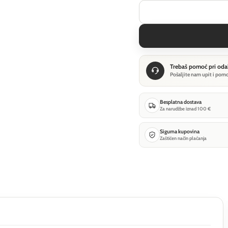
Trebaš pomoć pri oda
Pošaljite nam upit i pom
Besplatna dostava
Za narudžbe iznad 100 €
Sigurna kupovina
Zaštićen način plaćanja