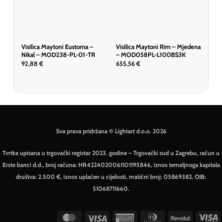
Visilica Maytoni Eustoma –
Visilica Maytoni Rim – Mjedena
Visi
Nikal – MOD238-PL-01-TR
– MOD058PL-L100BS3K
– P
92,88
€
655,56
€
157
Sva prava pridržana © Lightart d.o.o. 2026
Tvrtka upisana u trgovački registar 2023. godine – Trgovački sud u Zagrebu, račun u
Erste banci d.d., broj računa: HR4224020061101195846, iznos temeljnoga kapitala
društva: 2.500 €, iznos uplaćen u cijelosti, matični broj: 05869382, OIB:
51068711660.
MasterCard
Visa
American
Dinners
Revolut
V