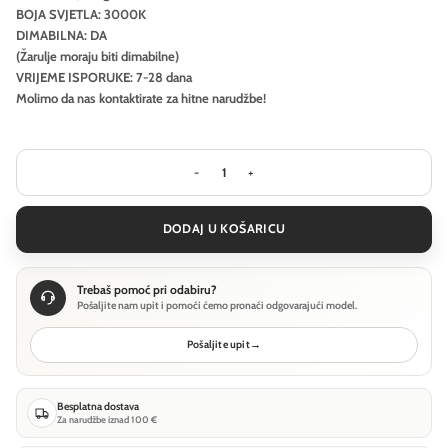
BOJA SVJETLA: 3000K
DIMABILNA: DA
(Žarulje moraju biti dimabilne)
VRIJEME ISPORUKE: 7-28 dana
Molimo da nas kontaktirate za hitne narudžbe!
Visilica Ideal Lux ORACLE SLIM SP 
DODAJ U KOŠARICU
Trebaš pomoć pri odabiru?
Pošaljite nam upit i pomoći ćemo pronaći odgovarajući model.
Pošaljite upit
→
Besplatna dostava
Za narudžbe iznad 100 €