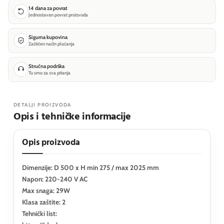
14 dana za povrat
Jednostavan povrat proizvoda
Sigurna kupovina
Zaštićen način plaćanja
Stručna podrška
Tu smo za sva pitanja
DETALJI PROIZVODA
Opis i tehničke informacije
Opis proizvoda
Dimenzije: D 500 x H min 275 / max 2025 mm
Napon: 220-240 V AC
Max snaga: 29W
Klasa zaštite: 2
Tehnički list: