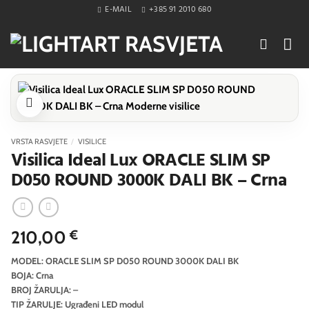
Skip
E-MAIL
+385 91 2010 680
to
content
VRSTA RASVJETE
/
VISILICE
Visilica Ideal Lux ORACLE SLIM SP
D050 ROUND 3000K DALI BK – Crna
210,00
€
MODEL: ORACLE SLIM SP D050 ROUND 3000K DALI BK
BOJA: Crna
BROJ ŽARULJA: –
TIP ŽARULJE: Ugrađeni LED modul