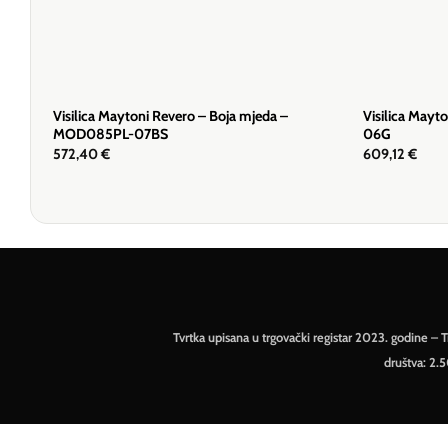
Visilica Maytoni Revero – Boja mjeda –
Visilica Mayt
MOD085PL-07BS
06G
572,40
€
609,12
€
Tvrtka upisana u trgovački registar 2023. godine 
društva: 2.