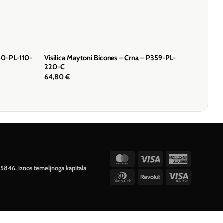
140-PL-110-
Visilica Maytoni Bicones – Crna – P359-PL-
220-C
64,80
€
MasterCard
Visa
American
95846, iznos temeljnoga kapitala
Express
Dinners
Revolut
Visa
Club
Electron