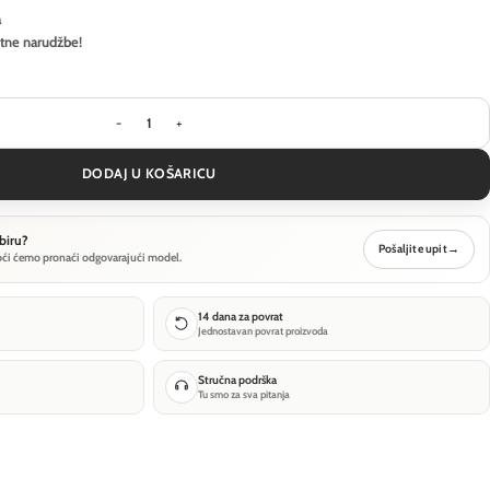
a
itne narudžbe!
Visilica Ideal Lux ORACLE SLIM SP D050 ROUND 3
DODAJ U KOŠARICU
biru?
Pošaljite upit
→
oći ćemo pronaći odgovarajući model.
14 dana za povrat
Jednostavan povrat proizvoda
Stručna podrška
Tu smo za sva pitanja