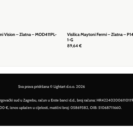
oni Vision – Zlatna – MOD411PL-
Visilica Maytoni Fermi – Zlatna – P
1-G
89,64
€
Sva prava pridržana © Lightart d.o.o. 2026
– Trgovački sud u Zagrebu, račun u Erste banci d.d., broj računa: HR42240200611011
500 €, iznos uplaćen u cijelosti, matični broj: 05869382, OIB: 51068711660.