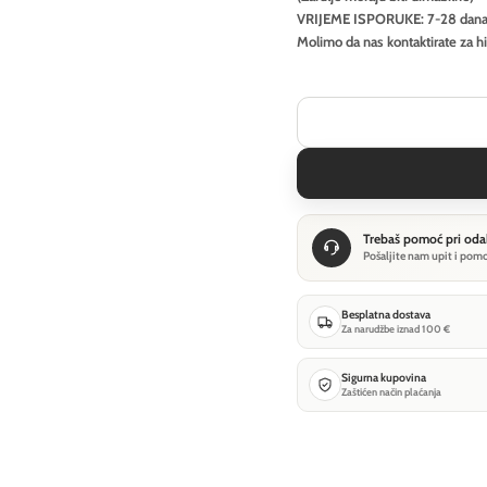
VRIJEME ISPORUKE: 7-28 dan
Molimo da nas kontaktirate za h
Trebaš pomoć pri oda
Pošaljite nam upit i pom
Besplatna dostava
Za narudžbe iznad 100 €
Sigurna kupovina
Zaštićen način plaćanja