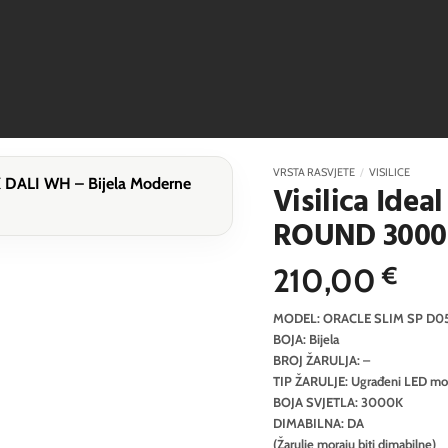
VRSTA RASVJETE
/
VISILICE
Visilica Ide
ROUND 3000K
210,00
€
MODEL: ORACLE SLIM SP D
BOJA: Bijela
BROJ ŽARULJA: –
TIP ŽARULJE: Ugrađeni LED mo
BOJA SVJETLA: 3000K
DIMABILNA: DA
(Žarulje moraju biti dimabilne)