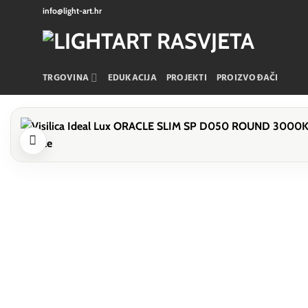
Skip
info@light-art.hr
to
content
TRGOVINA
EDUKACIJA
PROJEKTI
PROIZVOĐAČI