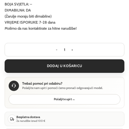
BOJA SVJETLA: –
DIMABILNA: DA
(Žarulje moraju biti dimabilne)
VRIJEME ISPORUKE: 7-28 dana
Molimo da nas kontaktirate za hitne narudžbe!
Visilica Ideal Lux MAPA PLUS SP22 - Bi
DODAJ U KOŠARICU
Trebaš pomoć pri odabiru?
Pošaljite nam upit i pomoći ćemo pronaći odgovarajući model.
Pošaljite upit
→
Besplatna dostava
Za narudžbe iznad 100 €