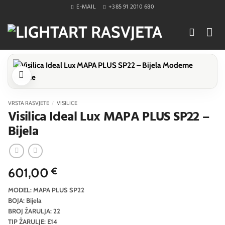
Skip
E-MAIL
+385 91 2010 680
to
content
VRSTA RASVJETE
/
VISILICE
Visilica Ideal Lux MAPA PLUS SP22 –
Bijela
601,00
€
MODEL: MAPA PLUS SP22
BOJA: Bijela
BROJ ŽARULJA: 22
TIP ŽARULJE: E14