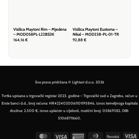
Visilica Maytoni Rim – Mjedena
Visilica Maytoni Eustoma –
Visi
– MOD058PL-L22BS3K
Nikal – MOD238-PL-01-TR
mje
164,16
€
92,88
€
859
Sva prava pridržana © Lightart d.o.o. 2026
Tvrtka upisana u trgovački registar 2023. godine – Trgovački sud u Zagrebu, račun u
Erste banci d.d., broj računa: HR4224020061101195846, iznos temeljnoga kapitala
društva: 2.500 €, iznos uplaćen u cijelosti, matični broj: 05869382, OIB:
51068711660.
MasterCard
Visa
American
Dinners
Revolut
V