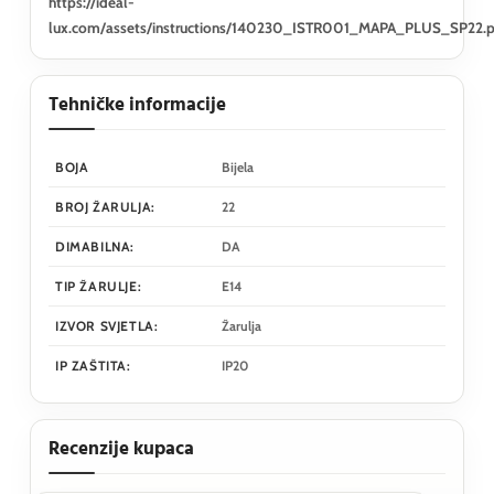
https://ideal-
lux.com/assets/instructions/140230_ISTR001_MAPA_PLUS_SP22.
Tehničke informacije
BOJA
Bijela
BROJ ŽARULJA:
22
DIMABILNA:
DA
TIP ŽARULJE:
E14
IZVOR SVJETLA:
Žarulja
IP ZAŠTITA:
IP20
Recenzije kupaca