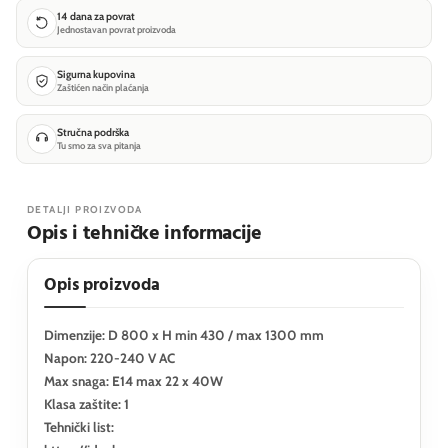
14 dana za povrat
Jednostavan povrat proizvoda
Sigurna kupovina
Zaštićen način plaćanja
Stručna podrška
Tu smo za sva pitanja
DETALJI PROIZVODA
Opis i tehničke informacije
Opis proizvoda
Dimenzije: D 800 x H min 430 / max 1300 mm
Napon: 220-240 V AC
Max snaga: E14 max 22 x 40W
Klasa zaštite: 1
Tehnički list: