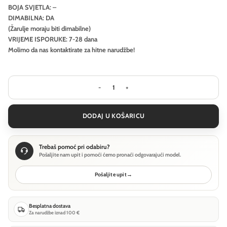
BOJA SVJETLA: –
DIMABILNA: DA
(Žarulje moraju biti dimabilne)
VRIJEME ISPORUKE: 7-28 dana
Molimo da nas kontaktirate za hitne narudžbe!
Visilica Ideal Lux MAPA PLUS SP11 - Bi
DODAJ U KOŠARICU
Trebaš pomoć pri odabiru?
Pošaljite nam upit i pomoći ćemo pronaći odgovarajući model.
Pošaljite upit
→
Besplatna dostava
Za narudžbe iznad 100 €