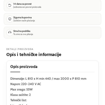
14 dana za povrat
Jednostavan povrat proizvoda
Sigurna kupovina
Zaštićen način plaćanja
Stručna podrška
Tu smo za sva pitanja
DETALJI PROIZVODA
Opis i tehničke informacije
Opis proizvoda
Dimenzije: L 810 x H min 440 / max 2000 x P 810 mm
Napon: 220-240 V AC
Max snaga: 55W
Klasa zaštite: 2
Tehnički list: