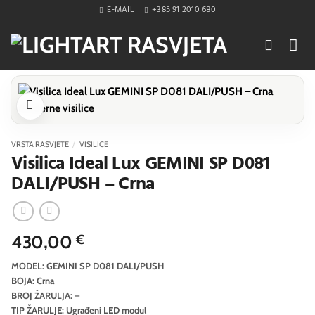
Skip
E-MAIL
+385 91 2010 680
to
content
VRSTA RASVJETE
/
VISILICE
Visilica Ideal Lux GEMINI SP D081
DALI/PUSH – Crna
430,00
€
MODEL: GEMINI SP D081 DALI/PUSH
BOJA: Crna
BROJ ŽARULJA: –
TIP ŽARULJE: Ugrađeni LED modul