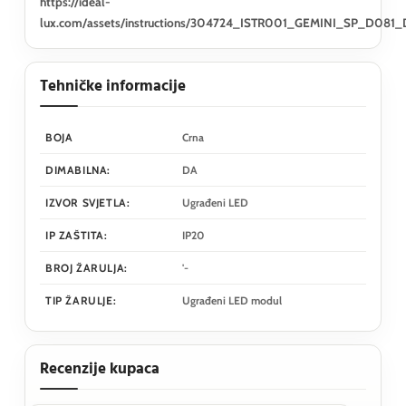
https://ideal-
lux.com/assets/instructions/304724_ISTR001_GEMINI_SP_D08
Tehničke informacije
BOJA
Crna
DIMABILNA:
DA
IZVOR SVJETLA:
Ugrađeni LED
IP ZAŠTITA:
IP20
BROJ ŽARULJA:
'-
TIP ŽARULJE:
Ugrađeni LED modul
Recenzije kupaca