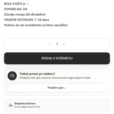
BOJA SVJETLA: –
DIMABILNA: DA
(Žarulje moraju biti dimabilne)
VRIJEME ISPORUKE: 7-28 dana
Molimo da nas kontaktirate za hitne narudžbe!
Visilica Ideal Lux GEMINI SP D081 DA
DODAJ U KOŠARICU
Trebaš pomoć pri odabiru?
Pošaljite nam upit i pomoći ćemo pronaći odgovarajući model.
Pošaljite upit
→
Besplatna dostava
Za narudžbe iznad 100 €