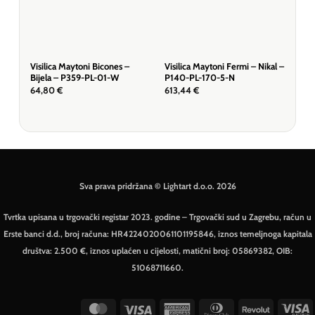
Visilica Maytoni Bicones –
Visilica Maytoni Fermi – Nikal –
Visi
Bijela – P359-PL-01-W
P140-PL-170-5-N
Zla
64,80
€
613,44
€
572
Sva prava pridržana © Lightart d.o.o. 2026
Tvrtka upisana u trgovački registar 2023. godine – Trgovački sud u Zagrebu, račun u
Erste banci d.d., broj računa: HR4224020061101195846, iznos temeljnoga kapitala
društva: 2.500 €, iznos uplaćen u cijelosti, matični broj: 05869382, OIB:
51068711660.
MasterCard
Visa
American
Dinners
Revolut
V