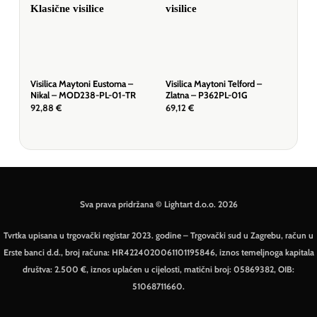
Visilica Maytoni Eustoma –
Visilica Maytoni Telford –
Visi
Nikal – MOD238-PL-01-TR
Zlatna – P362PL-01G
Zla
92,88
€
69,12
€
98,
Sva prava pridržana © Lightart d.o.o. 2026
Tvrtka upisana u trgovački registar 2023. godine – Trgovački sud u Zagrebu, račun u
Erste banci d.d., broj računa: HR4224020061101195846, iznos temeljnoga kapitala
društva: 2.500 €, iznos uplaćen u cijelosti, matični broj: 05869382, OIB:
51068711660.