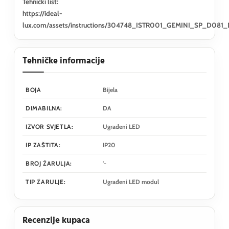
Tehnički list:
https://ideal-
lux.com/assets/instructions/304748_ISTR001_GEMINI_SP_D08
Tehničke informacije
BOJA
Bijela
DIMABILNA:
DA
IZVOR SVJETLA:
Ugrađeni LED
IP ZAŠTITA:
IP20
BROJ ŽARULJA:
'-
TIP ŽARULJE:
Ugrađeni LED modul
Recenzije kupaca