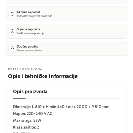
14 dana za povrat
Jednostavan povrat proizvoda
Sigurna kupovina
Zaštićen način plaćanja
Stručna podrška
Tu smo za sva pitanja
DETALJI PROIZVODA
Opis i tehničke informacije
Opis proizvoda
Dimenzije: L 810 x H min 440 / max 2000 x P 810 mm
Napon: 220-240 V AC
Max snaga: 55W
Klasa zaštite: 2