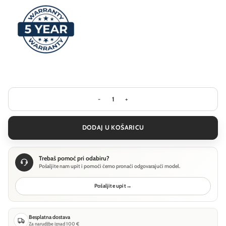
Visilica Ideal Lux GEMINI SP D081 DAL
DODAJ U KOŠARICU
Trebaš pomoć pri odabiru?
Pošaljite nam upit i pomoći ćemo pronaći odgovarajući model.
Pošaljite upit
→
Besplatna dostava
Za narudžbe iznad 100 €