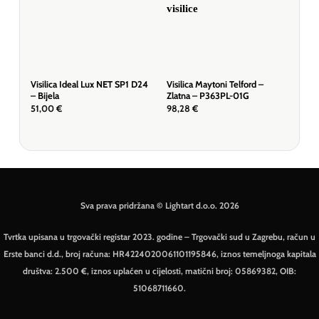
Visilica Ideal Lux NET SP1 D24
Visilica Maytoni Telford –
Visi
– Bijela
Zlatna – P363PL-01G
P36
51,00
€
98,28
€
193
Sva prava pridržana © Lightart d.o.o. 2026
Tvrtka upisana u trgovački registar 2023. godine – Trgovački sud u Zagrebu, račun u
Erste banci d.d., broj računa: HR4224020061101195846, iznos temeljnoga kapitala
društva: 2.500 €, iznos uplaćen u cijelosti, matični broj: 05869382, OIB:
51068711660.