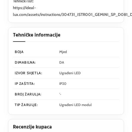
Tehnički list:
https://ideal-
lux.com/assets/instructions/304731_ISTR001_GEMINI_SP_D08
Tehničke informacije
BOJA
Mjed
DIMABILNA:
DA
IZVOR SVJETLA:
Ugrađeni LED
IP ZAŠTITA:
IP20
BROJ ŽARULJA:
'-
TIP ŽARULJE:
Ugrađeni LED modul
Recenzije kupaca