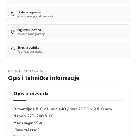
14 dana za povrat
Jednostavan povrat proizvoda
Sigurna kupovina
Zaštićen način plaćanja
Stručna podrška
Tu smo za sva pitanja
DETALJI PROIZVODA
Opis i tehničke informacije
Opis proizvoda
Dimenzije: L 810 x H min 440 / max 2000 x P 810 mm
Napon: 220-240 V AC
Max snaga: 55W
Klasa zaštite: 2