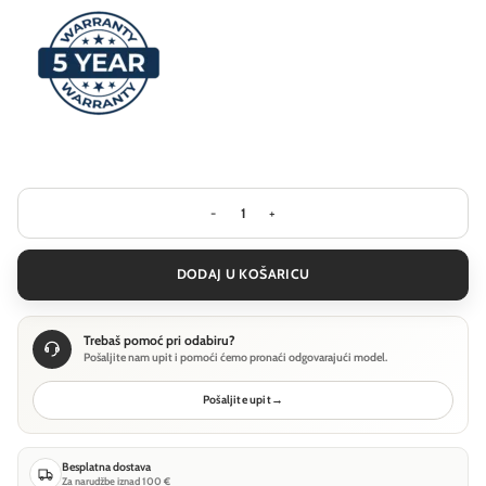
Visilica Ideal Lux GEMINI SP D081 DA
DODAJ U KOŠARICU
Trebaš pomoć pri odabiru?
Pošaljite nam upit i pomoći ćemo pronaći odgovarajući model.
Pošaljite upit
→
Besplatna dostava
Za narudžbe iznad 100 €