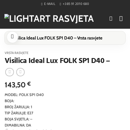
Skip
E-MAIL
+385 91 2010 680
to
content
VRSTA RASVJETE
Visilica Ideal Lux FOLK SP1 D40 –
143,50
€
MODEL: FOLK SP1 D40
BOJA:
BROJ ŽARULJA: 1
TIP ŽARULJE: E27
BOJA SVJETLA: –
DIMABILNA: DA