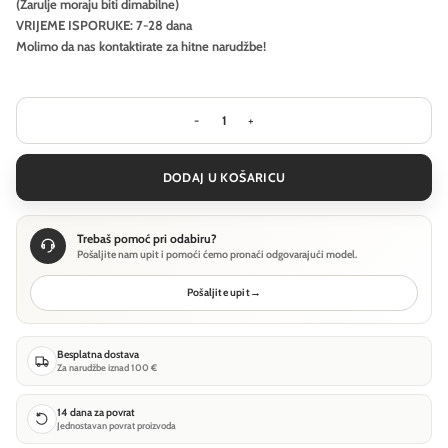
(Žarulje moraju biti dimabilne)
VRIJEME ISPORUKE: 7-28 dana
Molimo da nas kontaktirate za hitne narudžbe!
Visilica Ideal Lux FOLK SP1 D40 - koli
DODAJ U KOŠARICU
Trebaš pomoć pri odabiru?
Pošaljite nam upit i pomoći ćemo pronaći odgovarajući model.
Pošaljite upit
→
Besplatna dostava
Za narudžbe iznad 100 €
14 dana za povrat
Jednostavan povrat proizvoda