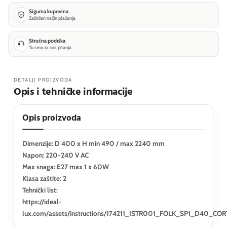
Sigurna kupovina
Zaštićen način plaćanja
Stručna podrška
Tu smo za sva pitanja
DETALJI PROIZVODA
Opis i tehničke informacije
Opis proizvoda
Dimenzije: D 400 x H min 490 / max 2240 mm
Napon: 220-240 V AC
Max snaga: E27 max 1 x 60W
Klasa zaštite: 2
Tehnički list:
https://ideal-
lux.com/assets/instructions/174211_ISTR001_FOLK_SP1_D40_COR