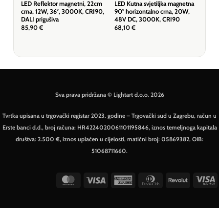
LED Reflektor magnetni, 22cm
LED Kutna svjetiljka magnetna
LED
crna, 12W, 36°, 3000K, CRI90,
90° horizontalno crna, 20W,
crn
DALI prigušiva
48V DC, 3000K, CRI90
59,
85,90
€
68,10
€
Sva prava pridržana © Lightart d.o.o. 2026
Tvrtka upisana u trgovački registar 2023. godine – Trgovački sud u Zagrebu, račun u
Erste banci d.d., broj računa: HR4224020061101195846, iznos temeljnoga kapitala
društva: 2.500 €, iznos uplaćen u cijelosti, matični broj: 05869382, OIB:
51068711660.
MasterCard
Visa
American
Dinners
Revolut
V
Express
Club
E