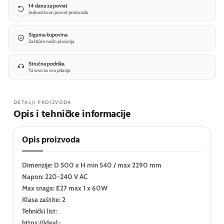
14 dana za povrat
Jednostavan povrat proizvoda
Sigurna kupovina
Zaštićen način plaćanja
Stručna podrška
Tu smo za sva pitanja
DETALJI PROIZVODA
Opis i tehničke informacije
Opis proizvoda
Dimenzije: D 500 x H min 540 / max 2290 mm
Napon: 220-240 V AC
Max snaga: E27 max 1 x 60W
Klasa zaštite: 2
Tehnički list:
https://ideal-