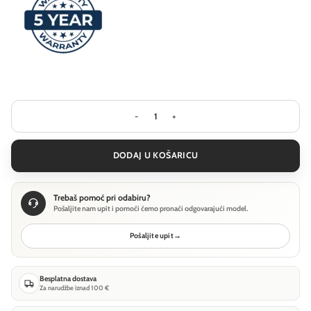
Visilica Ideal Lux FOLK SP1 D50 - koli
DODAJ U KOŠARICU
Trebaš pomoć pri odabiru?
Pošaljite nam upit i pomoći ćemo pronaći odgovarajući model.
Pošaljite upit
→
Besplatna dostava
Za narudžbe iznad 100 €