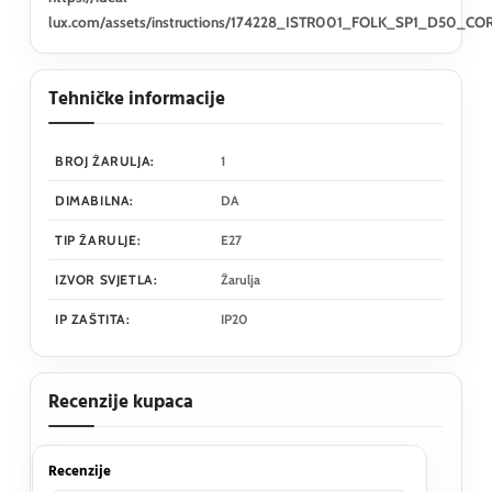
lux.com/assets/instructions/174228_ISTR001_FOLK_SP1_D50_CO
Tehničke informacije
BROJ ŽARULJA:
1
DIMABILNA:
DA
TIP ŽARULJE:
E27
IZVOR SVJETLA:
Žarulja
IP ZAŠTITA:
IP20
Recenzije kupaca
Recenzije