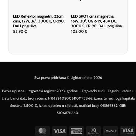
LED Reflektor magnetni, 22cm
LED SPOT crna magnetna,
LED
crna, 12W, 36°, 3000K, CRI90,
16W, 30°, UGR<19, 48V DC,
foku
DALI prigušiva
3000K, CRI90, DALI prigušiva
400
tem
85,90
€
105,00
€
135
Sva prava pridržana © Lightart d.o.o. 2026
Tvrtka upisana u trgovački registar 2023. godine – Trgovački sud u Zagrebu, račun u
Erste banci d.d., broj računa: HR4224020061101195846, iznos temeljnoga kapitala
društva: 2.500 €, iznos uplaćen u cijelosti, matični broj: 05869382, OIB:
51068711660.
MasterCard
Visa
American
Dinners
Revolut
V