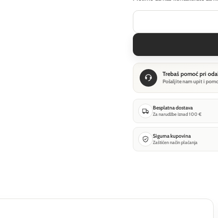
Trebaš pomoć pri oda
Pošaljite nam upit i pom
Besplatna dostava
Za narudžbe iznad 100 €
Sigurna kupovina
Zaštićen način plaćanja