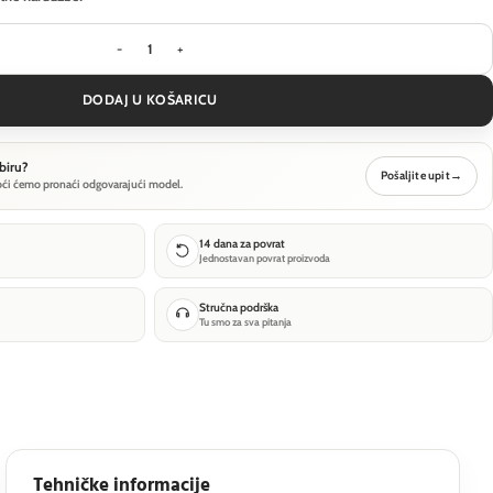
Viseća svjetiljka Maytoni The Sixth Sense - Crna -
DODAJ U KOŠARICU
biru?
Pošaljite upit
→
oći ćemo pronaći odgovarajući model.
14 dana za povrat
Jednostavan povrat proizvoda
Stručna podrška
Tu smo za sva pitanja
Tehničke informacije