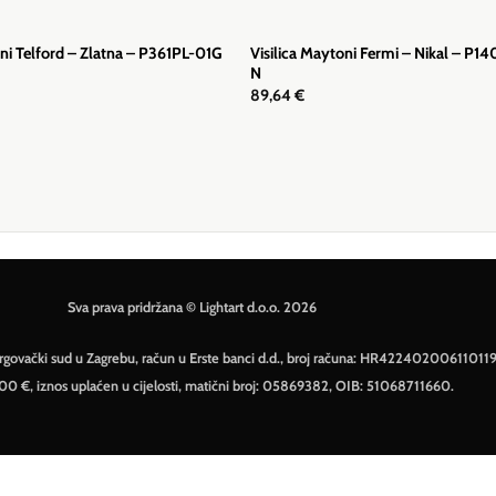
Visilica Maytoni Fermi – Nikal – P1
oni Telford – Zlatna – P361PL-01G
N
89,64
€
Sva prava pridržana © Lightart d.o.o. 2026
– Trgovački sud u Zagrebu, račun u Erste banci d.d., broj računa: HR42240200611011
500 €, iznos uplaćen u cijelosti, matični broj: 05869382, OIB: 51068711660.