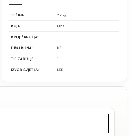
TEŽINA
2,7 kg
BOJA
Crna
BROJ ŽARULJA:
'-
DIMABILNA:
NE
TIP ŽARULJE:
'-
IZVOR SVJETLA:
LED