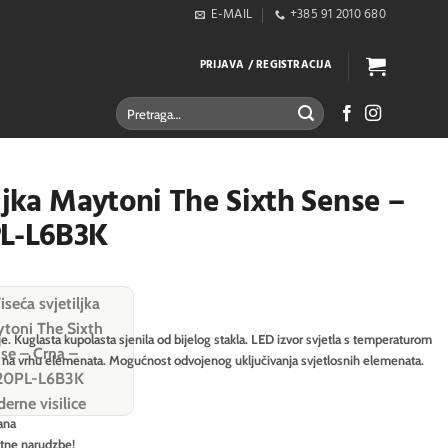
E-MAIL
+385 91 2010 680
PRIJAVA / REGISTRACIJA
Pretraži:
ljka Maytoni The Sixth Sense –
PL-L6B3K
. Kuglasta kupolasta sjenila od bijelog stakla. LED izvor svjetla s temperaturom
i na vrhu elemenata. Mogućnost odvojenog uključivanja svjetlosnih elemenata.
ana
itne narudzbe!