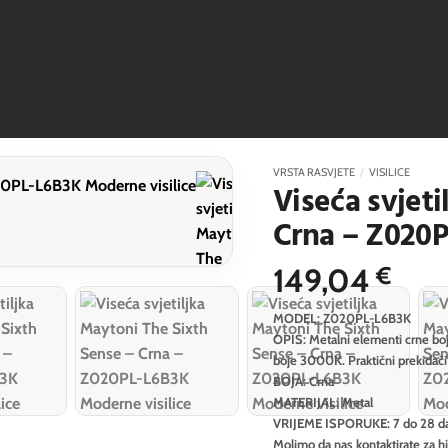
VRSTA RASVJETE
/
VISILICE
Viseća svjeti
Crna – Z020
149,04
€
MODEL: Z020PL-L6B3K
OPIS: Metalni elementi crne boje
boje 3000K. Praktični prekidač
BOJA: Crna
MATERIJAL: Metal
VRIJEME ISPORUKE: 7 do 28 d
Molimo da nas kontaktirate za h