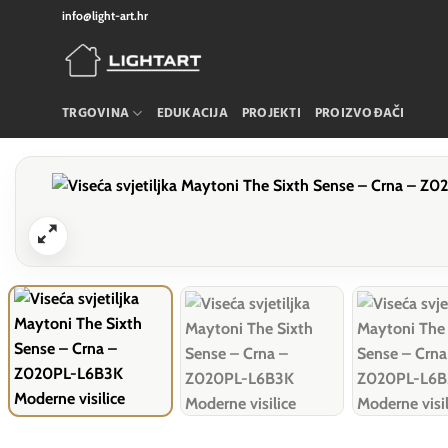
Skip
info@light-art.hr
to
content
TRGOVINA
EDUKACIJA
PROJEKTI
PROIZVOĐAČI