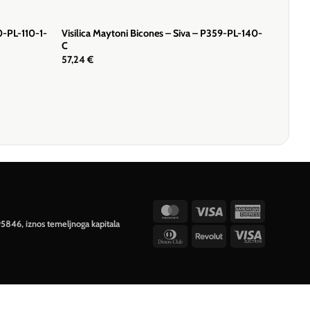
40-PL-110-1-
Visilica Maytoni Bicones – Siva – P359-PL-140-
C
57,24
€
MasterCard
Visa
American
95846, iznos temeljnoga kapitala
Express
Dinners
Revolut
Visa
Club
Electron