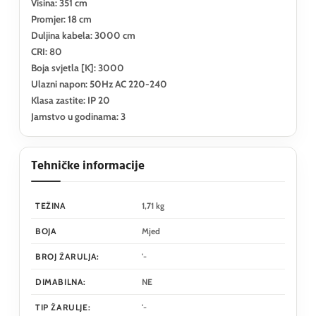
Visina: 351 cm
Promjer: 18 cm
Duljina kabela: 3000 cm
CRI: 80
Boja svjetla [K]: 3000
Ulazni napon: 50Hz AC 220-240
Klasa zastite: IP 20
Jamstvo u godinama: 3
Tehničke informacije
TEŽINA
1,71 kg
BOJA
Mjed
BROJ ŽARULJA:
'-
DIMABILNA:
NE
TIP ŽARULJE:
'-