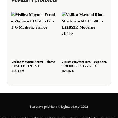
Povezani proizvodi
Visilica Maytoni Fermi – Zlatna
Visilica Maytoni Rim – Mjedena
Visi
– P140-PL-170-5-G
– MOD058PL-L22BS3K
P14
613,44
€
164,16
€
157
Sva prava pridržana © Lightart d.o.o. 2026