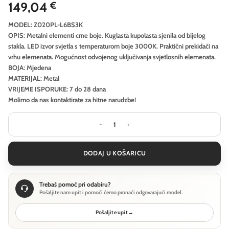
149,04
€
MODEL: Z020PL-L6BS3K
OPIS: Metalni elementi crne boje. Kuglasta kupolasta sjenila od bijelog
stakla. LED izvor svjetla s temperaturom boje 3000K. Praktični prekidači na
vrhu elemenata. Mogućnost odvojenog uključivanja svjetlosnih elemenata.
BOJA: Mjedena
MATERIJAL: Metal
VRIJEME ISPORUKE: 7 do 28 dana
Molimo da nas kontaktirate za hitne narudzbe!
Viseća svjetiljka Maytoni The Sixth 
DODAJ U KOŠARICU
Trebaš pomoć pri odabiru?
Pošaljite nam upit i pomoći ćemo pronaći odgovarajući model.
Pošaljite upit
→