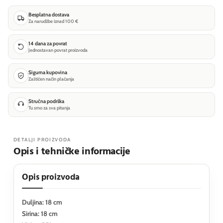
Besplatna dostava
Za narudžbe iznad 100 €
14 dana za povrat
Jednostavan povrat proizvoda
Sigurna kupovina
Zaštićen način plaćanja
Stručna podrška
Tu smo za sva pitanja
DETALJI PROIZVODA
Opis i tehničke informacije
Opis proizvoda
Duljina: 18 cm
Sirina: 18 cm