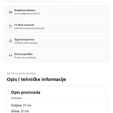
Besplatna dostava
Za narudžbe iznad 100 €
14 dana za povrat
Jednostavan povrat proizvoda
Sigurna kupovina
Zaštićen način plaćanja
Stručna podrška
Tu smo za sva pitanja
DETALJI PROIZVODA
Opis i tehničke informacije
Opis proizvoda
Duljina: 17 cm
Sirina: 21 cm