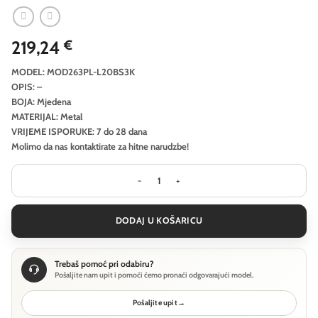
219,24
€
MODEL: MOD263PL-L20BS3K
OPIS: –
BOJA: Mjedena
MATERIJAL: Metal
VRIJEME ISPORUKE: 7 do 28 dana
Molimo da nas kontaktirate za hitne narudzbe!
Viseća svjetiljka Maytoni Shadows o
DODAJ U KOŠARICU
Trebaš pomoć pri odabiru?
Pošaljite nam upit i pomoći ćemo pronaći odgovarajući model.
Pošaljite upit
→