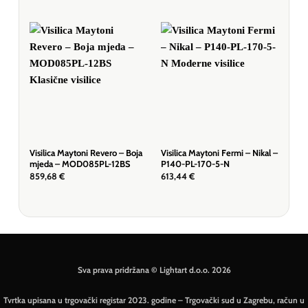
Visilica Maytoni Revero – Boja
Visilica Maytoni Fermi – Nikal –
Visi
mjeda – MOD085PL-12BS
P140-PL-170-5-N
P36
859,68
€
613,44
€
193
Sva prava pridržana © Lightart d.o.o. 2026
Tvrtka upisana u trgovački registar 2023. godine – Trgovački sud u Zagrebu, račun u