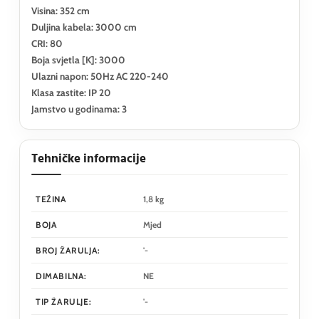
Visina: 352 cm
Duljina kabela: 3000 cm
CRI: 80
Boja svjetla [K]: 3000
Ulazni napon: 50Hz AC 220-240
Klasa zastite: IP 20
Jamstvo u godinama: 3
Tehničke informacije
TEŽINA
1,8 kg
BOJA
Mjed
BROJ ŽARULJA:
'-
DIMABILNA:
NE
TIP ŽARULJE:
'-