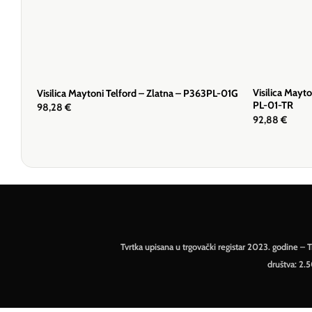
Visilica May
Visilica Maytoni Telford – Zlatna – P363PL-01G
PL-01-TR
98,28
€
92,88
€
Tvrtka upisana u trgovački registar 2023. godine 
društva: 2.