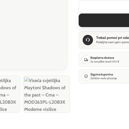
Trebaš pomoć pri oda
Pošaljite nam upit i pom
Besplatna dostava
Za narudžbe iznad 100 €
Sigurna kupovina
Zaštićen način plaćanja