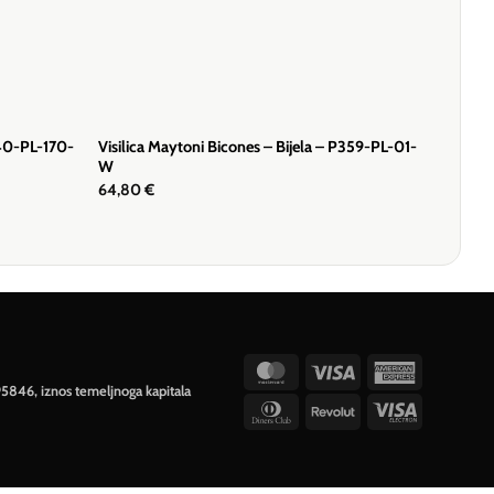
140-PL-170-
Visilica Maytoni Bicones – Bijela – P359-PL-01-
W
64,80
€
MasterCard
Visa
American
95846, iznos temeljnoga kapitala
Express
Dinners
Revolut
Visa
Club
Electron