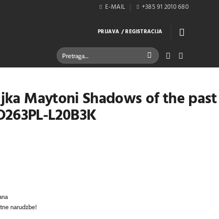
E-MAIL
+385 91 2010 680
PRIJAVA / REGISTRACIJA
Pretraži:
iljka Maytoni Shadows of the past
D263PL-L20B3K
ana
itne narudzbe!