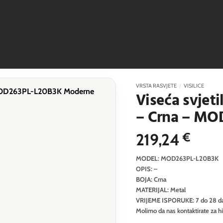
VRSTA RASVJETE
/
VISILICE
Viseća svjet
– Crna – MO
219,24
€
MODEL: MOD263PL-L20B3K
OPIS: –
BOJA: Crna
MATERIJAL: Metal
VRIJEME ISPORUKE: 7 do 28 d
Molimo da nas kontaktirate za h