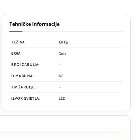
Tehničke informacije
TEŽINA
1,8 kg
BOJA
Crna
BROJ ŽARULJA:
'-
DIMABILNA:
NE
TIP ŽARULJE:
'-
IZVOR SVJETLA:
LED