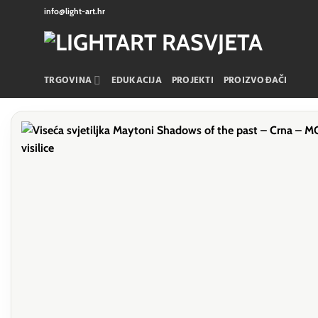
Skip
info@light-art.hr
to
content
TRGOVINA
EDUKACIJA
PROJEKTI
PROIZVOĐAČI