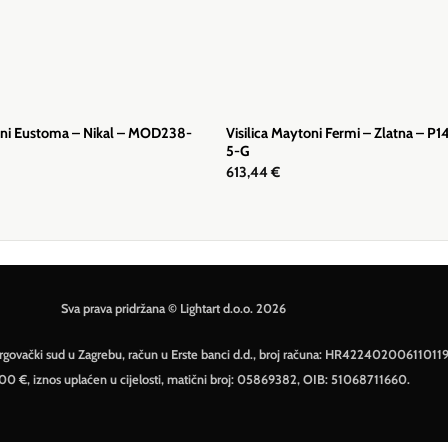
toni Eustoma – Nikal – MOD238-
Visilica Maytoni Fermi – Zlatna – P
5-G
613,44
€
Sva prava pridržana © Lightart d.o.o. 2026
– Trgovački sud u Zagrebu, račun u Erste banci d.d., broj računa: HR42240200611011
500 €, iznos uplaćen u cijelosti, matični broj: 05869382, OIB: 51068711660.