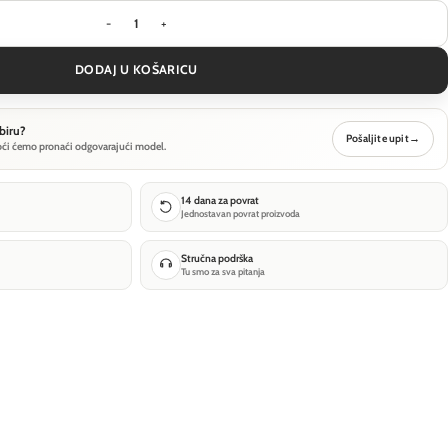
Viseća svjetiljka Maytoni Shadows of the past - 
DODAJ U KOŠARICU
biru?
Pošaljite upit
→
oći ćemo pronaći odgovarajući model.
14 dana za povrat
Jednostavan povrat proizvoda
Stručna podrška
Tu smo za sva pitanja