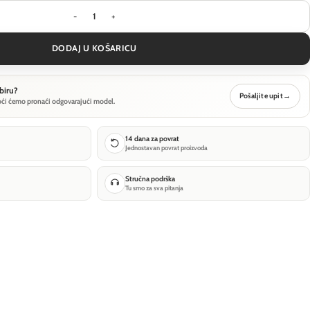
Ugradbena svjetiljka Technical Round - Bijela - 
DODAJ U KOŠARICU
biru?
Pošaljite upit
→
oći ćemo pronaći odgovarajući model.
14 dana za povrat
Jednostavan povrat proizvoda
Stručna podrška
Tu smo za sva pitanja