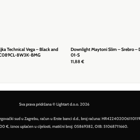
ljka Technical Vega – Black and
Downlight Maytoni Slim – Srebro –
– C089CL-8W3K-BMG
01-S
11,88
€
Sva prava pridržana © Lightart d.o.o. 2026
– Trgovački sud u Zagrebu, račun u Erste banci d.d., broj računa: HR42240200611011
500 €, iznos uplaćen u cijelosti, matični broj: 05869382, OIB: 51068711660.