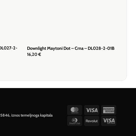
 DL027-2-
Downlight Maytoni Dot – Crna – DL028-2-01B
16,20
€
MasterCard
Visa
American
95846, iznos temeljnoga kapitala
Express
Dinners
Revolut
Visa
Club
Electron