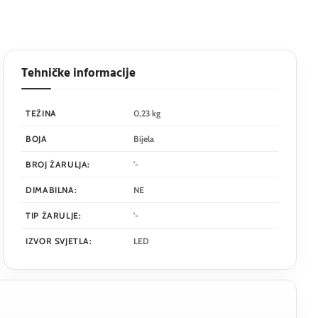
Tehničke informacije
TEŽINA
0,23 kg
BOJA
Bijela
BROJ ŽARULJA:
'-
DIMABILNA:
NE
TIP ŽARULJE:
'-
IZVOR SVJETLA:
LED