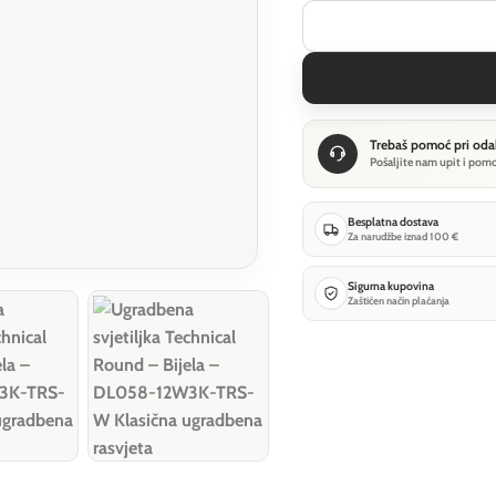
Trebaš pomoć pri oda
Pošaljite nam upit i pom
Besplatna dostava
Za narudžbe iznad 100 €
Sigurna kupovina
Zaštićen način plaćanja