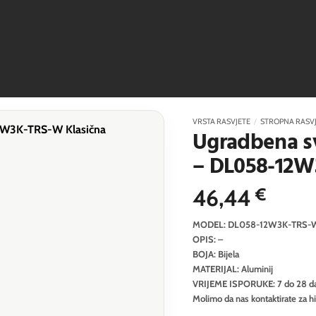
VRSTA RASVJETE
/
STROPNA RASV
Ugradbena sv
– DL058-12
46,44
€
MODEL: DL058-12W3K-TRS-
OPIS: –
BOJA: Bijela
MATERIJAL: Aluminij
VRIJEME ISPORUKE: 7 do 28 d
Molimo da nas kontaktirate za h