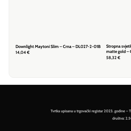
Stropna svjeti
Downlight Maytoni Slim – Crna – DL027-2-01B
matte gold 
14,04
€
58,32
€
Tvrtka upisana u trgovački registar 2023. godine 
društva: 2.