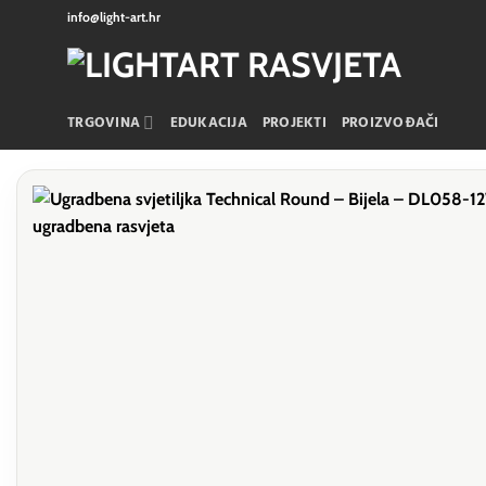
Skip
info@light-art.hr
to
content
TRGOVINA
EDUKACIJA
PROJEKTI
PROIZVOĐAČI