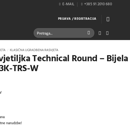
E-MAIL
+385 91 2010 680
PRIJAVA / REGISTRACIJA
Pretraži:
JETA
/
KLASIČNA UGRADBENA RASVJETA
jetiljka Technical Round – Bijela
W3K-TRS-W
W
ana
itne narudzbe!