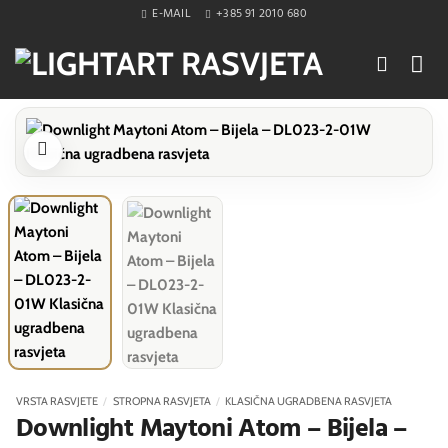
Skip
E-MAIL
+385 91 2010 680
to
content
VRSTA RASVJETE
/
STROPNA RASVJETA
/
KLASIČNA UGRADBENA RASVJETA
Downlight Maytoni Atom – Bijela –