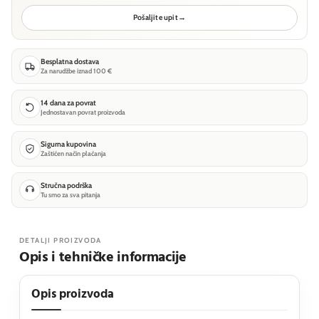
Pošaljite upit
→
Besplatna dostava
Za narudžbe iznad 100 €
14 dana za povrat
Jednostavan povrat proizvoda
Sigurna kupovina
Zaštićen način plaćanja
Stručna podrška
Tu smo za sva pitanja
DETALJI PROIZVODA
Opis i tehničke informacije
Opis proizvoda