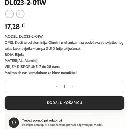
DL023-2-01W
17,28
€
MODEL: DL023-2-01W
OPIS: Kućište od aluminija. Okretni mehanizam za podešavanje svjetlosnog
toka. Izvor svjetla – lampa GU10 (nije uključena).
BOJA: Bijela
MATERIJAL: Aluminij
VRIJEME ISPORUKE: 7 do 28 dana
Molimo da nas kontaktirate za hitne narudžbe!
Downlight Maytoni Atom - Bijela - D
DODAJ U KOŠARICU
Trebaš pomoć pri odabiru?
Pošaljite nam upit i pomoći ćemo pronaći odgovarajući model.