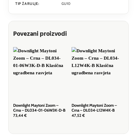
TIP ŽARULJE:
GU10
Povezani proizvodi
Downlight Maytoni Zoom –
Downlight Maytoni Zoom –
Dow
Crna – DL034-01-06W3K-D-B
Crna – DL034-L12W4K-B
Bij
73,44
€
47,52
€
18,