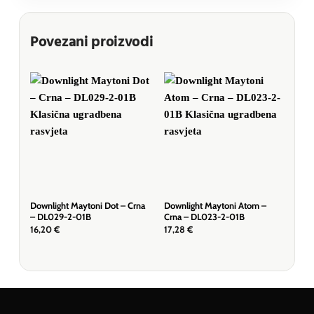
Povezani proizvodi
Downlight Maytoni Dot – Crna
Downlight Maytoni Atom –
Down
– DL029-2-01B
Crna – DL023-2-01B
– D
16,20
€
17,28
€
14,