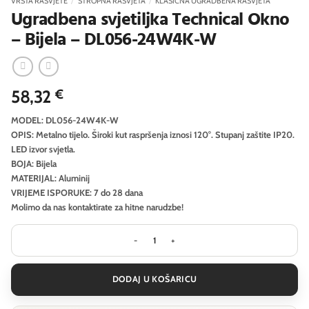
VRSTA RASVJETE
/
STROPNA RASVJETA
/
KLASIČNA UGRADBENA RASVJETA
Ugradbena svjetiljka Technical Okno
– Bijela – DL056-24W4K-W
58,32
€
MODEL: DL056-24W4K-W
OPIS: Metalno tijelo. Široki kut raspršenja iznosi 120°. Stupanj zaštite IP20.
LED izvor svjetla.
BOJA: Bijela
MATERIJAL: Aluminij
VRIJEME ISPORUKE: 7 do 28 dana
Molimo da nas kontaktirate za hitne narudzbe!
Ugradbena svjetiljka Technical Okno
DODAJ U KOŠARICU