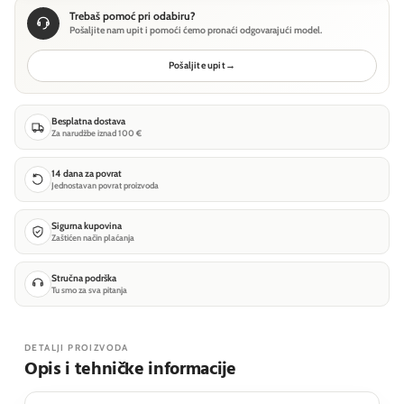
Trebaš pomoć pri odabiru?
Pošaljite nam upit i pomoći ćemo pronaći odgovarajući model.
Pošaljite upit
→
Besplatna dostava
Za narudžbe iznad 100 €
14 dana za povrat
Jednostavan povrat proizvoda
Sigurna kupovina
Zaštićen način plaćanja
Stručna podrška
Tu smo za sva pitanja
DETALJI PROIZVODA
Opis i tehničke informacije