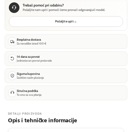
Trebaš pomoć pri odabiru?
Pošaljite nam upit i pomoći ćemo pronaći odgovarajući model.
Pošaljite upit
→
Besplatna dostava
Za narudžbe iznad 100 €
14 dana za povrat
Jednostavan povrat proizvoda
Sigurna kupovina
Zaštićen način plaćanja
Stručna podrška
Tu smo za sva pitanja
DETALJI PROIZVODA
Opis i tehničke informacije