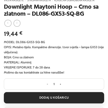
VRSTA RASVJETE
/
STROPNA RASVJETA
/
KLASIČNA UGRADBENA RASVJETA
Downlight Maytoni Hoop – Crno sa
zlatnom – DL086-GX53-SQ-BG
19,44
€
MODEL: DL086-GX53-SQ-BG
OPIS: Metalno tijelo. Kompaktne dimenzije. Izvor svjetla – lampa GX53 (nije
uključena).
BOJA: Crno sa zlatnom
MATERIJAL: Aluminij
VRIJEME ISPORUKE: 7 do 28 dana
Molimo da nas kontaktirate za hitne narudžbe!
Downlight Maytoni Hoop - Crno sa 
DODAJ U KOŠARICU