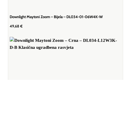
Downlight Maytoni Zoom – Bijela – DL034-01-06W4K-W
49,68
€
Koristimo kolačiće kako bismo vam pružili najbolje iskustvo na našoj
web stranici.Informacije o kolačićima koje koristimo ili opcije za
isključivanje kolačića možete pronaći ovdje:
Postavke
Prihvaćam
Odbijam