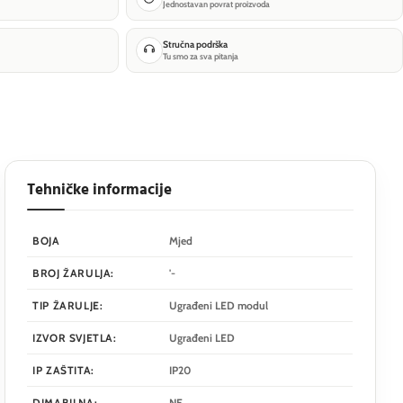
Jednostavan povrat proizvoda
Stručna podrška
Tu smo za sva pitanja
Tehničke informacije
BOJA
Mjed
BROJ ŽARULJA:
'-
TIP ŽARULJE:
Ugrađeni LED modul
IZVOR SVJETLA:
Ugrađeni LED
IP ZAŠTITA:
IP20
DIMABILNA:
NE