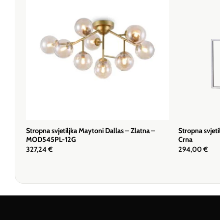
Stropna svjetiljka Maytoni Dallas – Zlatna –
Stropna svjet
MOD545PL-12G
Crna
327,24
€
294,00
€