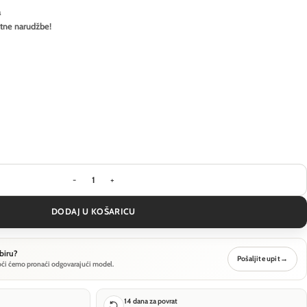
a
itne narudžbe!
Stropna svjetiljka Ideal Lux GEMINI PL D042 ON-OF
DODAJ U KOŠARICU
biru?
Pošaljite upit
→
oći ćemo pronaći odgovarajući model.
14 dana za povrat