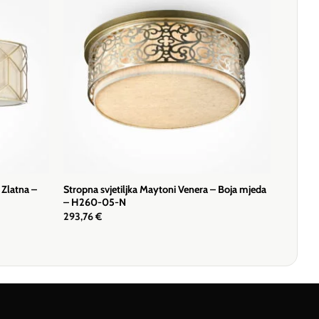
 Zlatna –
Stropna svjetiljka Maytoni Venera – Boja mjeda
– H260-05-N
293,76
€