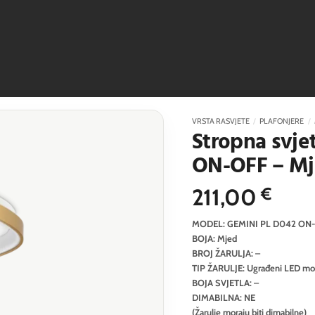
VRSTA RASVJETE
/
PLAFONJERE
/
Stropna svje
ON-OFF – M
211,00
€
MODEL: GEMINI PL D042 ON
BOJA: Mjed
BROJ ŽARULJA: –
TIP ŽARULJE: Ugrađeni LED mo
BOJA SVJETLA: –
DIMABILNA: NE
(Žarulje moraju biti dimabilne)