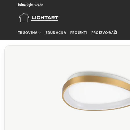
Skip
info@light-art.hr
to
content
TRGOVINA
EDUKACIJA
PROJEKTI
PROIZVOĐAČI