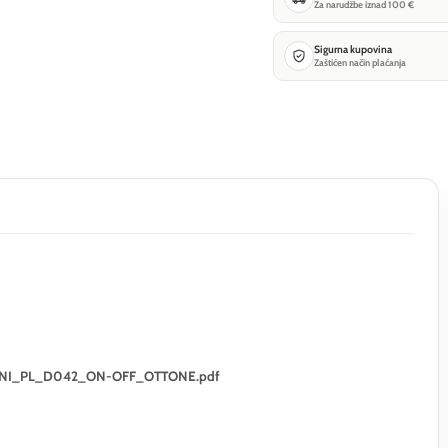
Za narudžbe iznad 100 €
Sigurna kupovina
Zaštićen način plaćanja
GEMINI_PL_D042_ON-OFF_OTTONE.pdf