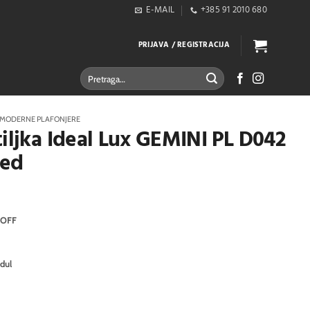
E-MAIL
+385 91 2010 680
PRIJAVA / REGISTRACIJA
Pretraži:
MODERNE PLAFONJERE
tiljka Ideal Lux GEMINI PL D042
jed
-OFF
dul