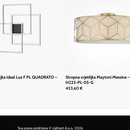
iljka Ideal Lux F PL QUADRATO –
Stropna svjetiljka Maytoni Messina –
H223-PL-05-G
453,60
€
Sva prava pridržana © Lightart d.o.o. 2026