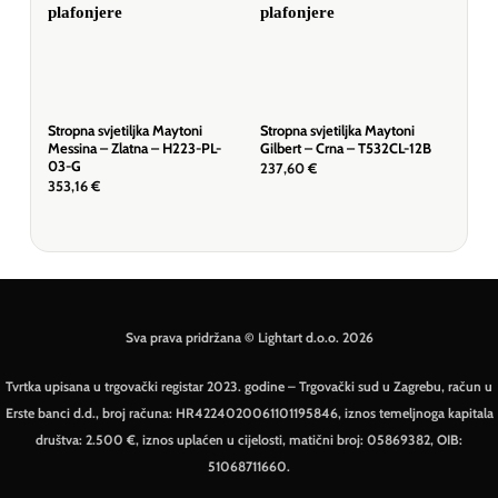
Stropna svjetiljka Maytoni
Stropna svjetiljka Maytoni
Stro
Messina – Zlatna – H223-PL-
Gilbert – Crna – T532CL-12B
Bal
03-G
237,60
€
228
353,16
€
Sva prava pridržana © Lightart d.o.o. 2026
Tvrtka upisana u trgovački registar 2023. godine – Trgovački sud u Zagrebu, račun u
Erste banci d.d., broj računa: HR4224020061101195846, iznos temeljnoga kapitala
društva: 2.500 €, iznos uplaćen u cijelosti, matični broj: 05869382, OIB:
51068711660.