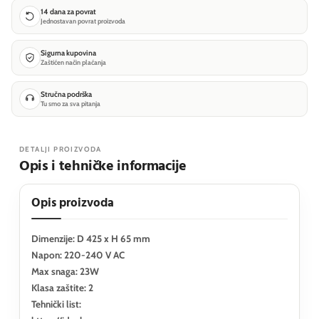
14 dana za povrat
Jednostavan povrat proizvoda
Sigurna kupovina
Zaštićen način plaćanja
Stručna podrška
Tu smo za sva pitanja
DETALJI PROIZVODA
Opis i tehničke informacije
Opis proizvoda
Dimenzije: D 425 x H 65 mm
Napon: 220-240 V AC
Max snaga: 23W
Klasa zaštite: 2
Tehnički list: