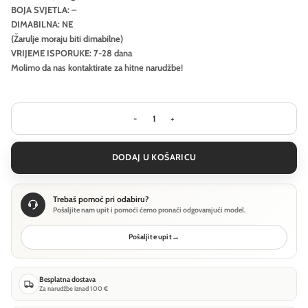
BOJA SVJETLA: –
DIMABILNA: NE
(Žarulje moraju biti dimabilne)
VRIJEME ISPORUKE: 7-28 dana
Molimo da nas kontaktirate za hitne narudžbe!
Stropna svjetiljka Ideal Lux GEMINI P
DODAJ U KOŠARICU
Trebaš pomoć pri odabiru?
Pošaljite nam upit i pomoći ćemo pronaći odgovarajući model.
Pošaljite upit
→
Besplatna dostava
Za narudžbe iznad 100 €