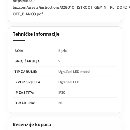
https://ideal-
lux.com/assets/instructions/328010_ISTR001_GEMINI_PL_D042
OFF_BIANCO.pdf
Tehničke informacije
BOJA
Bijela
BROJ ŽARULJA:
'-
TIP ŽARULJE:
Ugrađeni LED modul
IZVOR SVJETLA:
Ugrađeni LED
IP ZAŠTITA:
IP20
DIMABILNA:
NE
Recenzije kupaca