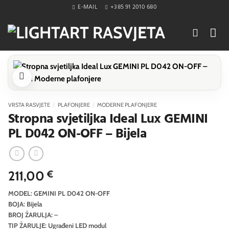
Skip
E-MAIL
+385 91 2010 680
to
content
VRSTA RASVJETE
/
PLAFONJERE
/
MODERNE PLAFONJERE
Stropna svjetiljka Ideal Lux GEMINI
PL D042 ON-OFF – Bijela
211,00
€
MODEL: GEMINI PL D042 ON-OFF
BOJA: Bijela
BROJ ŽARULJA: –
TIP ŽARULJE: Ugrađeni LED modul