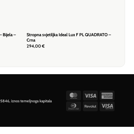
 Bijela –
Stropna svjetiljka Ideal Lux F PL QUADRATO –
Crna
294,00
€
MasterCard
Visa
American
95846, iznos temeljnoga kapitala
Express
Dinners
Revolut
Visa
Club
Electron