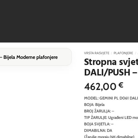
VRSTA RASVJETE
/
PLAFONJERE
/
Stropna svje
DALI/PUSH – 
462,00
€
MODEL: GEMINI PL D061 DAL
BOJA: Bijela
BROJ ŽARULJA: –
TIP ŽARULJE: Ugrađeni LED mo
BOJA SVJETLA: –
DIMABILNA: DA
(Žarulje moraju biti dimabilne)