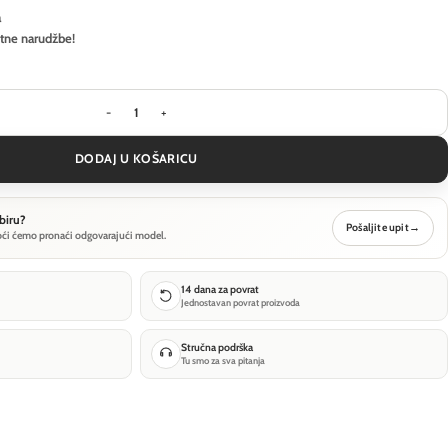
a
itne narudžbe!
Stropna svjetiljka Ideal Lux GEMINI PL D061 DALI/P
DODAJ U KOŠARICU
biru?
Pošaljite upit
→
oći ćemo pronaći odgovarajući model.
14 dana za povrat
Jednostavan povrat proizvoda
Stručna podrška
Tu smo za sva pitanja