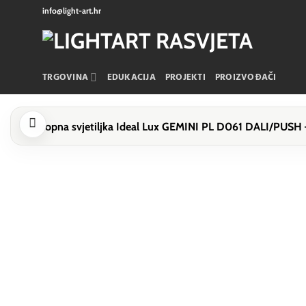
Skip
info@light-art.hr
to
content
TRGOVINA
EDUKACIJA
PROJEKTI
PROIZVOĐAČI