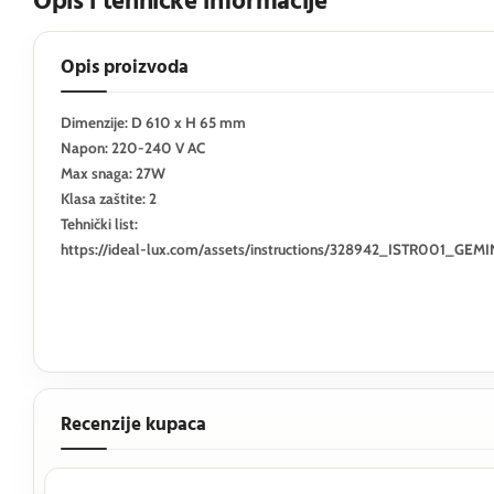
Opis i tehničke informacije
Opis proizvoda
Dimenzije: D 610 x H 65 mm
Napon: 220-240 V AC
Max snaga: 27W
Klasa zaštite: 2
Tehnički list:
https://ideal-lux.com/assets/instructions/328942_ISTR001_
Recenzije kupaca