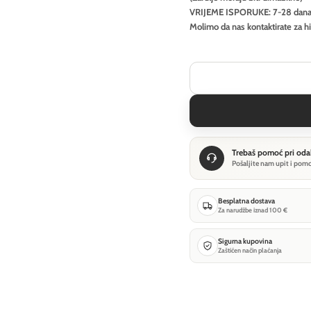
VRIJEME ISPORUKE: 7-28 dan
Molimo da nas kontaktirate za h
Trebaš pomoć pri oda
Pošaljite nam upit i pom
Besplatna dostava
Za narudžbe iznad 100 €
Sigurna kupovina
Zaštićen način plaćanja