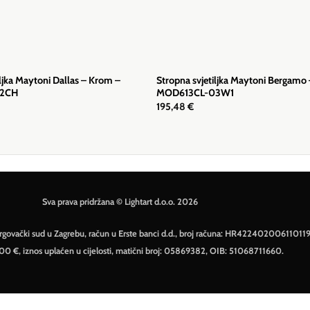
iljka Maytoni Dallas – Krom –
Stropna svjetiljka Maytoni Bergamo –
12CH
MOD613CL-03W1
195,48
€
Sva prava pridržana © Lightart d.o.o. 2026
– Trgovački sud u Zagrebu, račun u Erste banci d.d., broj računa: HR42240200611011
500 €, iznos uplaćen u cijelosti, matični broj: 05869382, OIB: 51068711660.