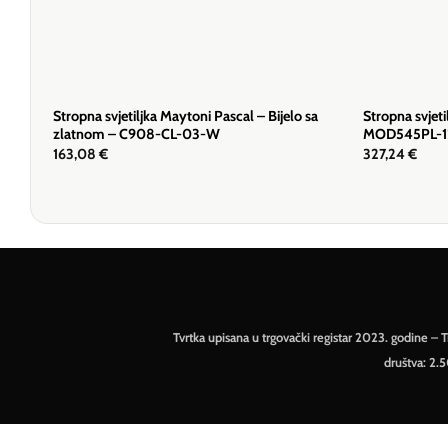
Stropna svjetiljka Maytoni Pascal – Bijelo sa
Stropna svjet
zlatnom – C908-CL-03-W
MOD545PL-
163,08
€
327,24
€
Tvrtka upisana u trgovački registar 2023. godine 
društva: 2.