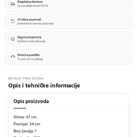
Besplatna dostava
Za narudžbe iznad 100 €
14 dana za povrat
Jednostavan povrat proizvoda
Sigurna kupovina
Zaštićen način plaćanja
Stručna podrška
Tu smo za sva pitanja
DETALJI PROIZVODA
Opis i tehničke informacije
Opis proizvoda
Visina: 47 cm
Promjer: 34 cm
Broj žarulja: 1