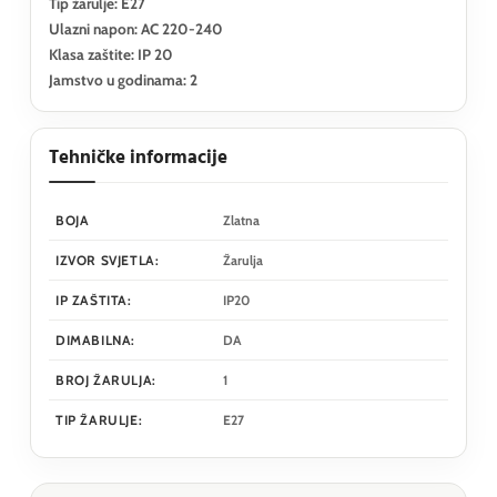
Tip žarulje: E27
Ulazni napon: AC 220-240
Klasa zaštite: IP 20
Jamstvo u godinama: 2
Tehničke informacije
BOJA
Zlatna
IZVOR SVJETLA:
Žarulja
IP ZAŠTITA:
IP20
DIMABILNA:
DA
BROJ ŽARULJA:
1
TIP ŽARULJE:
E27