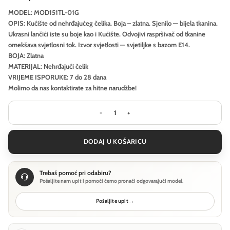
MODEL: MOD151TL-01G
OPIS: Kućište od nehrđajućeg čelika. Boja – zlatna. Sjenilo — bijela tkanina.
Ukrasni lančići iste su boje kao i Kućište. Odvojivi raspršivač od tkanine
omekšava svjetlosni tok. Izvor svjetlosti — svjetiljke s bazom E14.
BOJA: Zlatna
MATERIJAL: Nehrđajući čelik
VRIJEME ISPORUKE: 7 do 28 dana
Molimo da nas kontaktirate za hitne narudžbe!
Stolna lampa Maytoni Impressive - Z
DODAJ U KOŠARICU
Trebaš pomoć pri odabiru?
Pošaljite nam upit i pomoći ćemo pronaći odgovarajući model.
Pošaljite upit
→