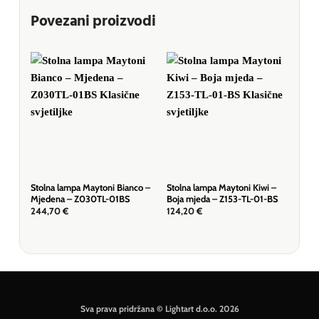
Povezani proizvodi
Stolna lampa Maytoni Bianco –
Stolna lampa Maytoni Kiwi –
Stol
Mjedena – Z030TL-01BS
Boja mjeda – Z153-TL-01-BS
Mje
244,70
€
124,20
€
424
Sva prava pridržana © Lightart d.o.o. 2026